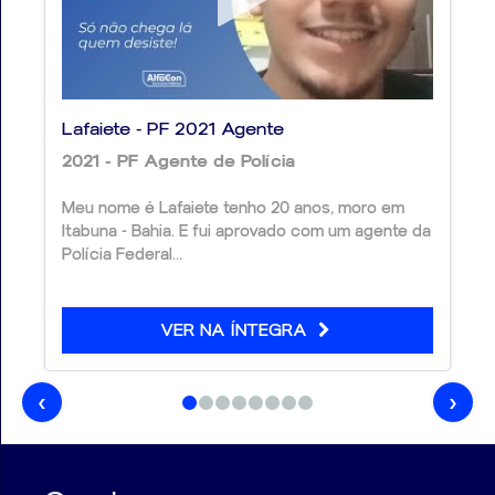
Noções de Direito Processual Penal
Legislação Aplicada
Conteúdo Online
Lafaiete - PF 2021 Agente
2021 - PF Agente de Polícia
Ao adquirir esta obra, você também terá acesso ao
seguinte conteúdo complementar:
Meu nome é Lafaiete tenho 20 anos, moro em
Itabuna - Bahia. E fui aprovado com um agente da
Curso Online
Polícia Federal...
Noções de Direito Penal
VER NA ÍNTEGRA
Importante: fique atento ao código de resgate
disponível no material para liberar seu acesso ao
conteúdo online.
‹
›
Material Ideal para sua Aprovação