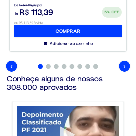
resgate disponível na obra.
De
1x R$ 119,36
por
R$ 113,39
5%
OFF
1x
Conteúdos Contemplados
ou R$ 113,39 à vista
COMPRAR
Conhecimentos Básicos
Adicionar ao carrinho
Língua Portuguesa
‹
›
Redação
Ética no Serviço Público
Conheça alguns de nossos
Noções de Direitos Humanos
308.000
aprovados
Noções de Informática
Conhecimentos Jurídicos
Noções de Direito Administrativo
Noções de Direito Constitucional
Noções de Direito Penal