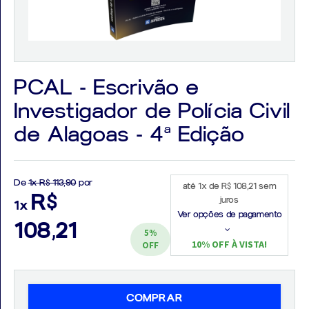
Aprovados
PCAL - Escrivão e
Investigador de Polícia Civil
Notícias
de Alagoas - 4ª Edição
Aulas
AO
De
1x R$ 113,90
por
até 1x de R$ 108,21 sem
VIVO
R$
juros
1x
Ver opções de pagamento
GRATUITAS!
108,21
5%
10% OFF À VISTA!
OFF
COMPRAR