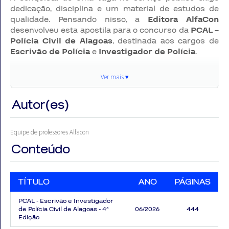
dedicação, disciplina e um material de estudos de
qualidade. Pensando nisso, a
Editora AlfaCon
desenvolveu esta apostila para o concurso da
PCAL –
Polícia Civil de Alagoas
, destinada aos cargos de
Escrivão de Polícia
e
Investigador de Polícia
.
Elaborada por especialistas em concursos públicos,
Ver mais ▾
esta obra reúne os conteúdos mais relevantes do
edital, organizados de forma didática e estratégica
Autor(es)
para potencializar seu desempenho e acelerar sua
preparação.
Equipe de professores Alfacon
Ao longo do material, o candidato encontrará
Conteúdo
explicações objetivas, dicas de estudo, orientações
práticas e conteúdos direcionados aos assuntos
mais cobrados pelas principais bancas
TÍTULO
ANO
PÁGINAS
organizadoras.
PCAL - Escrivão e Investigador
de Polícia Civil de Alagoas - 4ª
06/2026
444
Por que escolher esta apostila
Edição