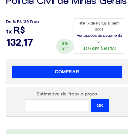
Polícia Civil de Minas Gerais
De
1x R$ 139,13
por
até 1x de R$ 132,17 sem
R$
juros
1x
Aprovados
Ver opções de pagamento
132,17
5%
Notícias
10% OFF À VISTA!
OFF
Aulas
AO
COMPRAR
VIVO
Estimativa de frete e prazo
GRATUITAS!
OK