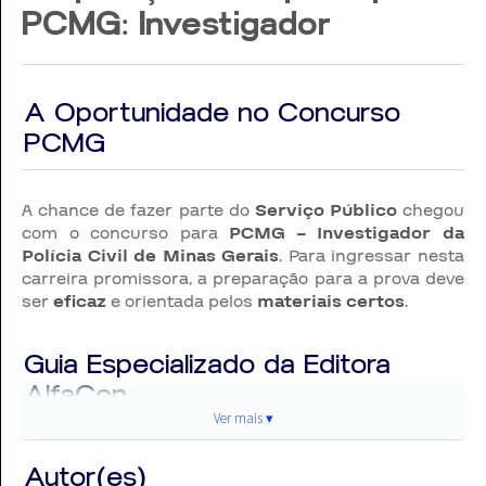
PCMG: Investigador
A Oportunidade no Concurso
PCMG
A chance de fazer parte do
Serviço Público
chegou
com o concurso para
PCMG – Investigador da
Polícia Civil de Minas Gerais
. Para ingressar nesta
carreira promissora, a preparação para a prova deve
ser
eficaz
e orientada pelos
materiais certos
.
Guia Especializado da Editora
AlfaCon
Ver mais ▾
A Editora AlfaCon, reconhecida por sua qualidade e
Autor(es)
compromisso com os concurseiros, apresenta esta