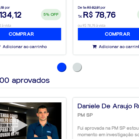
p" e transforme sua
,18
por
De
1x R$ 82,91
por
134,12
R$ 78,76
5%
OFF
1x
 à vista
ou R$ 78,76 à vista
COMPRAR
COMPRAR
Adicionar ao carrinho
Adicionar ao carrin
000
aprovados
Daniele De Araujo 
PM SP
Fui aprovada na PM SP estou
momento em investigação so