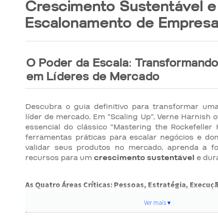
Crescimento Sustentável e
Escalonamento de Empres
O Poder da Escala: Transformando
em Líderes de Mercado
Descubra o guia definitivo para transformar u
líder de mercado. Em "Scaling Up", Verne Harnish 
essencial do clássico "Mastering the Rockefeller 
ferramentas práticas para escalar negócios e dom
validar seus produtos no mercado, aprenda a f
recursos para um
crescimento sustentável
e dur
As Quatro Áreas Críticas: Pessoas, Estratégia, Execuçã
Este livro se concentra nas quatro áreas cruciai
Ver mais ▾
sucesso de qualquer empresa:
Pessoas, Estra