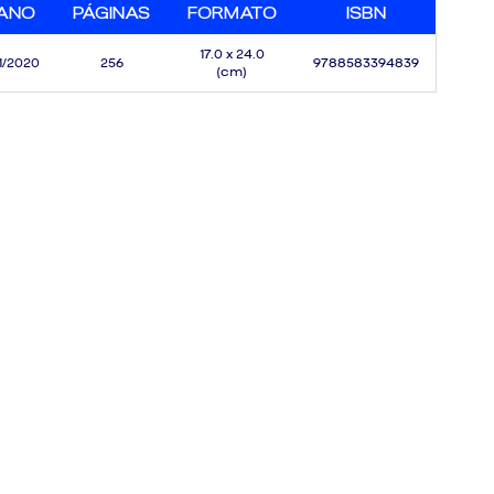
ANO
PÁGINAS
FORMATO
ISBN
17.0 x 24.0
1/2020
256
9788583394839
(cm)