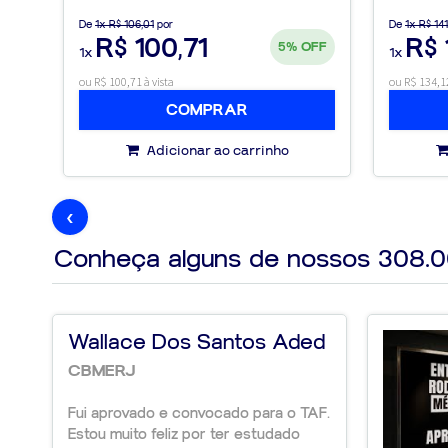
sustentável. Aplique as estratégias de "Scaling U
De
1x R$ 106,01
por
De
1x R$ 141
scale-up em uma potência de mercado.
R$ 100,71
R$ 
5%
OFF
1x
1x
ou R$ 100,71 à vista
ou R$ 134,12
COMPRAR
Adicionar ao carrinho
‹
Conheça alguns de nossos
308.
Wallace Dos Santos Aded
CBMERJ
Fui aprovado e convocado para o TAF.
Estou muito feliz por ter estudado