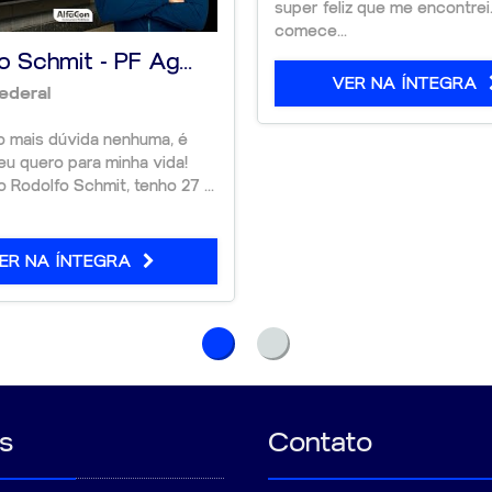
super feliz que me encontre
comece...
o Schmit - PF Ag...
VER NA ÍNTEGRA
Federal
o mais dúvida nenhuma, é
eu quero para minha vida!
Rodolfo Schmit, tenho 27 ...
ER NA ÍNTEGRA
s
Contato