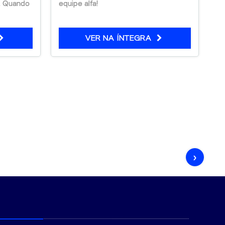
i. Quando
equipe alfa!
li
VER NA ÍNTEGRA
›