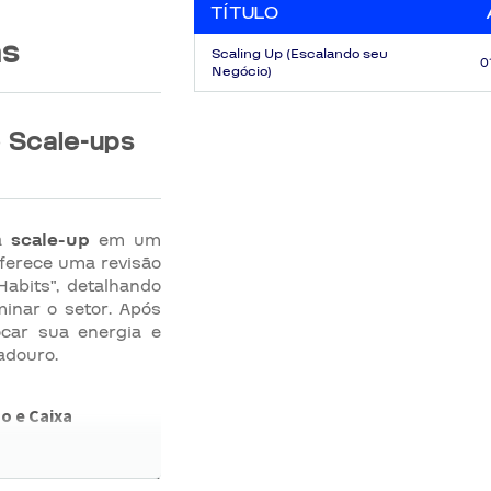
TÍTULO
as
Scaling Up (Escalando seu
0
Negócio)
 Scale-ups
ma
scale-up
em um
oferece uma revisão
Habits", detalhando
inar o setor. Após
ocar sua energia e
adouro.
o e Caixa
s que determinam o
tégia, Execução e