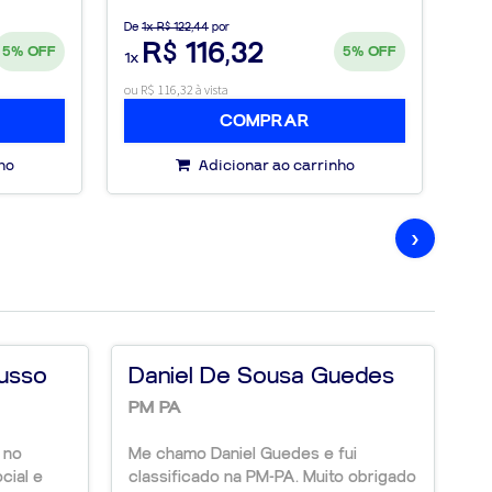
De
1x R$ 122,44
por
De
1
R$ 116,32
5%
OFF
5%
OFF
1x
1x
ou R$ 116,32 à vista
ou R$
COMPRAR
ho
Adicionar ao carrinho
›
Russo
Daniel De Sousa Guedes
C
PM PA
P
 no
Me chamo Daniel Guedes e fui
Ap
cial e
classificado na PM-PA. Muito obrigado
Mi