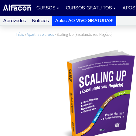
CURSOS
CURSOS GRATUITOS
APOS
Aprovados
Notícias
Aulas AO VIVO GRATUITAS!
Início
›
Apostilas e Livros
›
Scaling Up (Escalando seu Negócio)