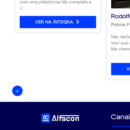
com uma plataforma tão completa e
c...
Rodolf
VER NA ÍNTEGRA
Polícia 
Não tenh
isso que 
Me chamo 
V
‹
Canai