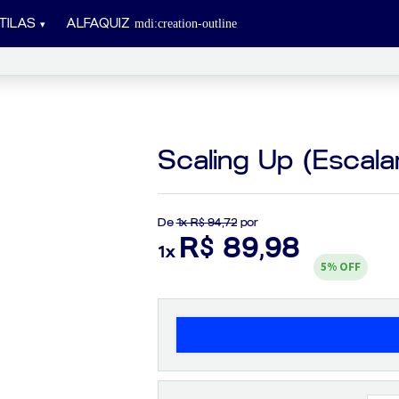
TILAS
ALFAQUIZ
Scaling Up (Escal
De
1x R$ 94,72
por
R$ 89,98
1x
5%
OFF