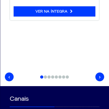
VER NA ÍNTEGRA
‹
›
Canais