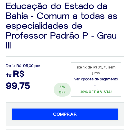
Educação do Estado da
Bahia - Comum a todas as
especialidades de
Professor Padrão P - Grau
Aprovados
III
Notícias
Aulas
De
1x R$ 105,00
por
até 1x de R$ 99,75 sem
AO
R$
juros
1x
Ver opções de pagamento
VIVO
99,75
5%
10% OFF À VISTA!
OFF
GRATUITAS!
COMPRAR