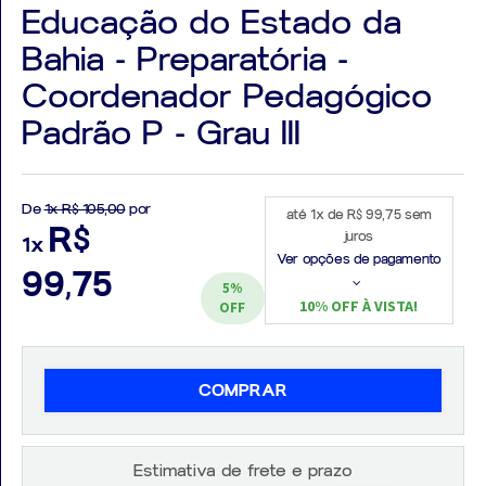
Educação do Estado da
Bahia - Preparatória -
Coordenador Pedagógico
Padrão P - Grau III
Aprovados
Notícias
De
1x R$ 105,00
por
Aulas
até 1x de R$ 99,75 sem
R$
juros
1x
AO
Ver opções de pagamento
99,75
5%
VIVO
10% OFF À VISTA!
OFF
GRATUITAS!
COMPRAR
Estimativa de frete e prazo