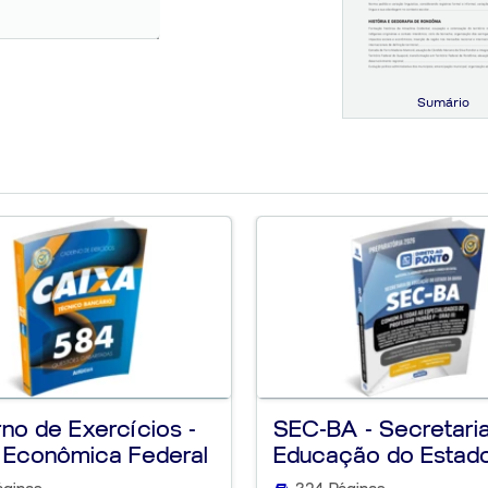
xplicações claras,
ue facilitam a
 a estrutura foi
seiro a conquistar
Sumário
iais
no de Exercícios -
SEC-BA - Secretari
 Econômica Federal
Educação do Estad
Bahia -...