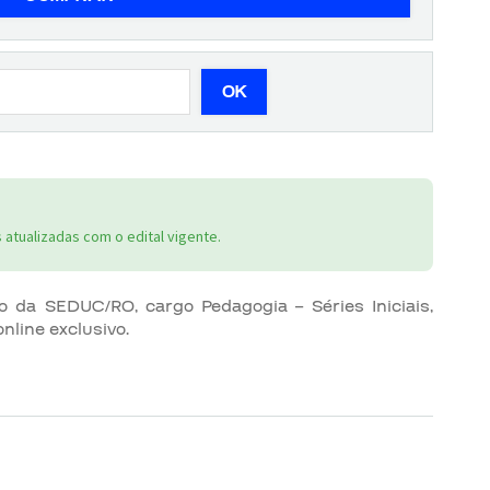
OK
atualizadas com o edital vigente.
o da SEDUC/RO, cargo Pedagogia – Séries Iniciais,
nline exclusivo.