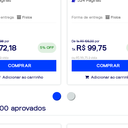
áginas
324 Páginas
lusivo a conteúdos
entrega:
Física
Forma de entrega:
Física
,98
por
De
1x R$ 105,00
por
72,18
R$ 99,75
5%
OFF
1x
dizado e reforçam
à vista
ou R$ 99,75 à vista
COMPRAR
COMPRAR
Adicionar ao carrinho
Adicionar ao carrin
000
aprovados
 educacional
nessa conquista!