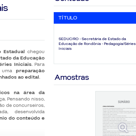
is
TÍTULO
SEDUC/RO - Secretária de Estado da
Educação de Rondônia - Pedagogia/Séries
Iniciais
o Estadual
chegou
stado da Educação
ries Iniciais
. Para
om uma
preparação
Amostras
inhados ao edital
.
icos na área da
ça. Pensando nisso,
ção de concurseiros,
da, desenvolvida
nio do conteúdo e