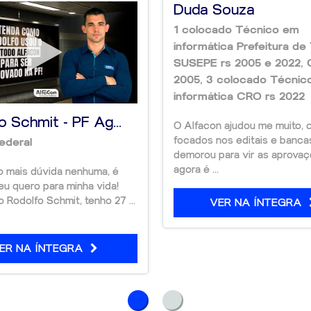
Duda Souza
1 colocado Técnico em
informática Prefeitura de 
SUSEPE rs 2005 e 2022, 
2005, 3 colocado Técnic
informática CRO rs 2022
o Schmit - PF Ag...
O Alfacon ajudou me muito, 
focados nos editais e banca
Federal
demorou para vir as aprova
agora é ...
o mais dúvida nenhuma, é
eu quero para minha vida!
Rodolfo Schmit, tenho 27 ...
VER NA ÍNTEGRA
ER NA ÍNTEGRA