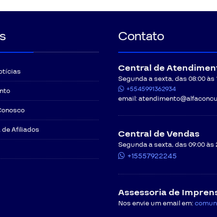
s
Contato
Central de Atendimen
otícias
Segunda a sexta, das 08:00 às 12
+5545991362934
nto
email:
atendimento@alfaconcu
Conosco
de Afiliados
Central de Vendas
Segunda a sexta, das 09:00 às 
+15557922245
Assessoria de Impren
Nos envie um email em:
comun