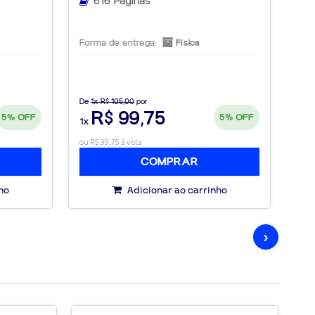
616 Páginas
Forma de entrega:
Física
For
De
1x R$ 105,00
por
De
1
R$ 99,75
5%
OFF
5%
OFF
1x
1x
ou R$ 99,75 à vista
ou R$
COMPRAR
ho
Adicionar ao carrinho
›