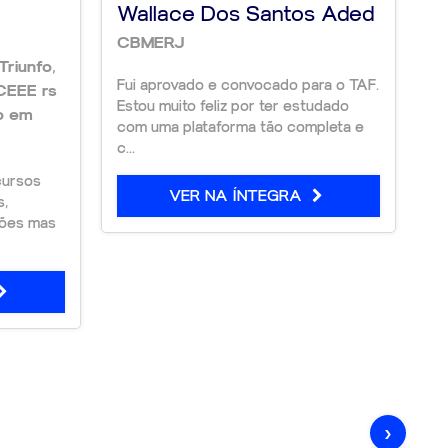
Wallace Dos Santos Aded
L
CBMERJ
P
Triunfo,
Fui aprovado e convocado para o TAF.
Se
CEEE rs
Estou muito feliz por ter estudado
gr
o em
com uma plataforma tão completa e
ma
c...
o..
cursos
VER NA ÍNTEGRA
s,
ções mas
›