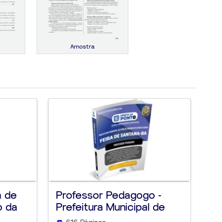
Amostra
a de
Professor Pedagogo -
Ap
o da
Prefeitura Municipal de
Mu
Feira d...
Sa