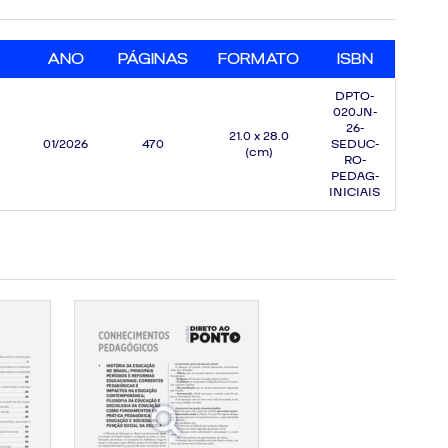
ANO
PÁGINAS
FORMATO
ISBN
DPTO-
020JN-
26-
21.0 x 28.0
01/2026
470
SEDUC-
(cm)
RO-
PEDAG-
INICIAIS