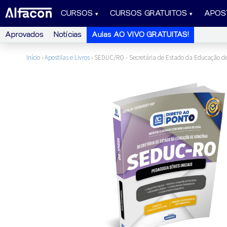
CURSOS
CURSOS GRATUITOS
APOS
Aprovados
Notícias
Aulas AO VIVO GRATUITAS!
Início
›
Apostilas e Livros
›
SEDUC/RO - Secretária de Estado da Educação de 