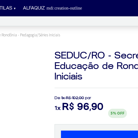
-...
TILAS
ALFAQUIZ
Rondônia - Pedagogia/Séries Iniciais
SEDUC/RO - Secre
Educação de Rond
Iniciais
De
1x R$ 102,00
por
R$ 96,90
1x
5%
OFF