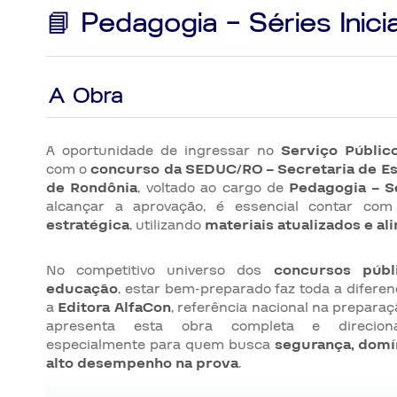
📘 Pedagogia – Séries Inicia
A Obra
A oportunidade de ingressar no
Serviço Públic
com o
concurso da SEDUC/RO – Secretaria de E
de Rondônia
, voltado ao cargo de
Pedagogia – Sé
alcançar a aprovação, é essencial contar c
estratégica
, utilizando
materiais atualizados e al
No competitivo universo dos
concursos públ
educação
, estar bem-preparado faz toda a diferen
a
Editora AlfaCon
, referência nacional na prepara
apresenta esta obra completa e direciona
especialmente para quem busca
segurança, domí
alto desempenho na prova
.