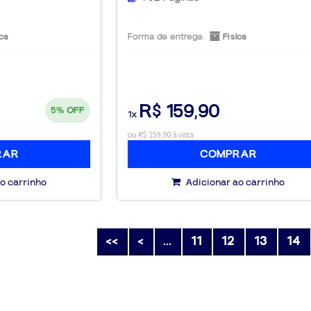
ca
Forma de entrega:
Física
R$ 159,90
5%
OFF
1x
ou R$ 159,90 à vista
RAR
COMPRAR
o carrinho
Adicionar ao carrinho
<<
<
...
11
12
13
14