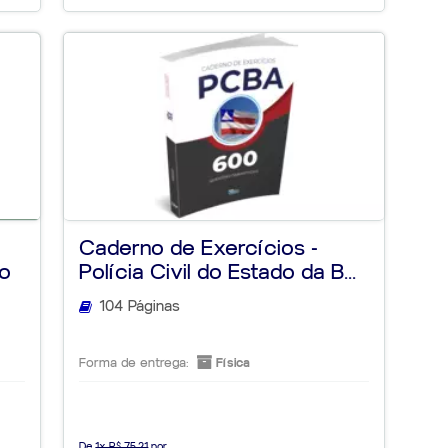
Caderno de Exercícios -
ão
Polícia Civil do Estado da B...
104 Páginas
Forma de entrega:
Física
De
1x R$ 75,21
por