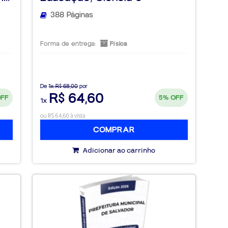
Tecnologia ...
388 Páginas
Forma de entrega:
Física
De
1x R$ 68,00
por
R$ 64,60
OFF
5%
OFF
1x
ou R$ 64,60 à vista
COMPRAR
Adicionar ao carrinho