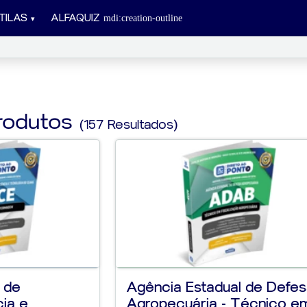
TILAS
ALFAQUIZ
rodutos
(157 Resultados)
l de
Agência Estadual de Defe
ia e
Agropecuária - Técnico em.