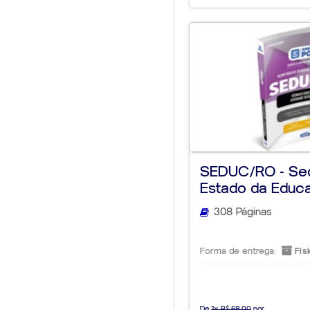
SEDUC/RO - Sec
Estado da Educ
Rondô...
308 Páginas
Forma de entrega:
Físi
De
1x R$ 68,00
por