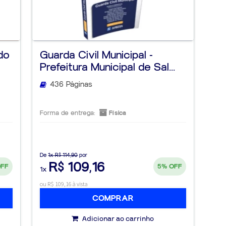
do
Guarda Civil Municipal -
Prefeitura Municipal de Sal...
436 Páginas
Forma de entrega:
Física
De
1x R$ 114,90
por
R$ 109,16
OFF
5%
OFF
1x
ou R$ 109,16 à vista
COMPRAR
Adicionar ao carrinho