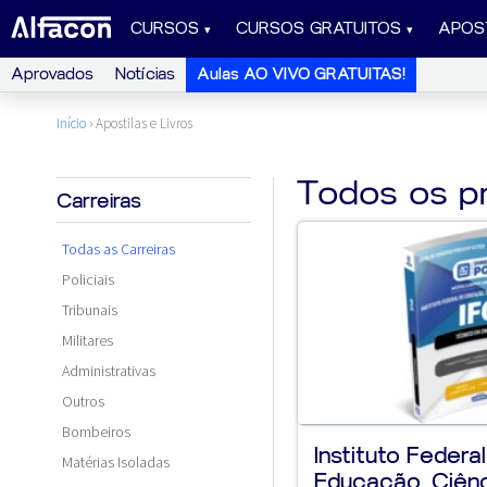
CURSOS
CURSOS GRATUITOS
APOS
Aprovados
Notícias
Aulas AO VIVO GRATUITAS!
Início
›
Apostilas e Livros
Todos os p
Carreiras
Todas as Carreiras
Policiais
Tribunais
Militares
Administrativas
Outros
Bombeiros
Instituto Federa
Matérias Isoladas
Educação, Ciênc