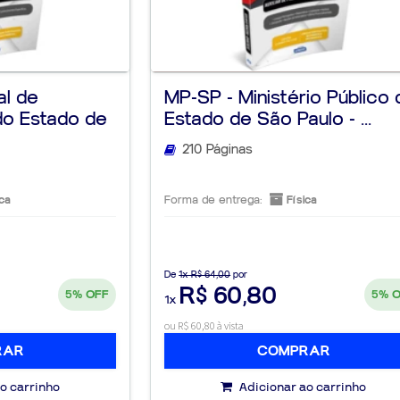
al de
MP-SP - Ministério Público 
do Estado de
Estado de São Paulo - ...
210 Páginas
ca
Forma de entrega:
Física
De
1x R$ 64,00
por
R$ 60,80
5%
OFF
5%
1x
ou R$ 60,80 à vista
RAR
COMPRAR
o carrinho
Adicionar ao carrinho