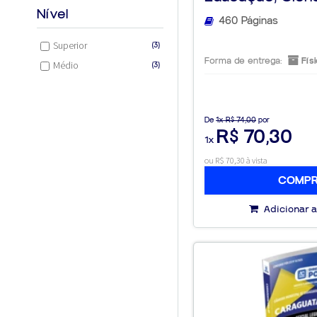
Tecnologia ...
Nível
460 Páginas
Superior
(3)
Forma de entrega:
Físi
Médio
(3)
De
1x R$ 74,00
por
R$ 70,30
1x
ou R$ 70,30 à vista
COMP
Adicionar a