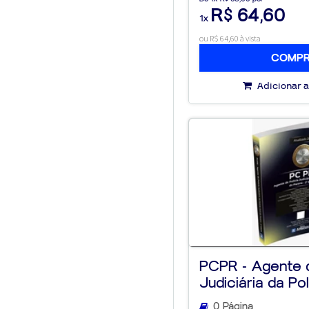
R$ 64,60
1x
ou R$ 64,60 à vista
COMP
Adicionar a
PCPR - Agente d
Judiciária da Polí
0 Página