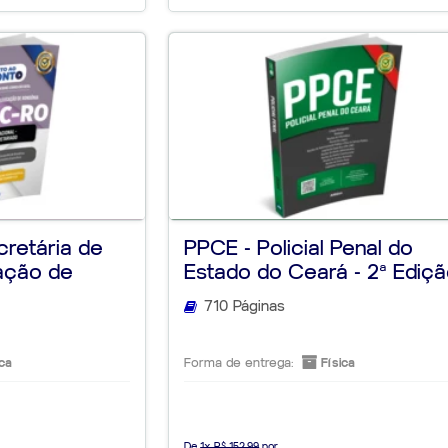
retária de
PPCE - Policial Penal do
ação de
Estado do Ceará - 2ª Ediç
710 Páginas
ca
Forma de entrega:
Física
De
1x R$ 152,99
por