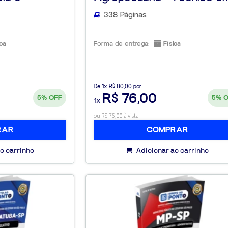
338 Páginas
ca
Forma de entrega:
Física
De
1x R$ 80,00
por
R$ 76,00
5%
OFF
5%
1x
ou R$ 76,00 à vista
RAR
COMPRAR
o carrinho
Adicionar ao carrinho