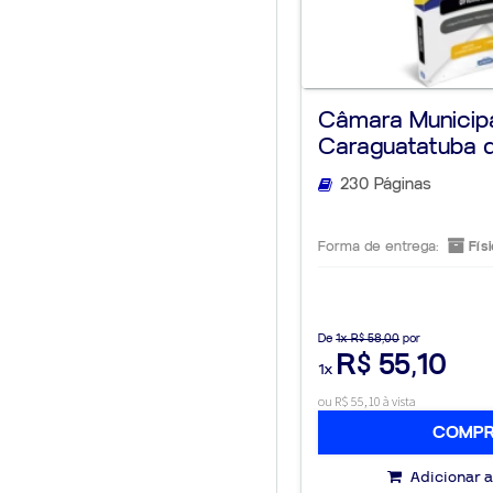
Câmara Municip
Caraguatatuba 
São P...
230 Páginas
Forma de entrega:
Físi
De
1x R$ 58,00
por
R$ 55,10
1x
ou R$ 55,10 à vista
COMP
Adicionar a