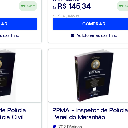
R$ 145,34
5%
OFF
5%
1x
ou R$ 145,34 à vista
RAR
COMPRAR
o carrinho
Adicionar ao carrinho
e Polícia
PPMA – Inspetor de Políci
cia Civil...
Penal do Maranhão
792 Páginas