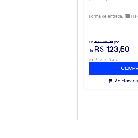
Forma de entrega:
Físi
De
1x R$ 130,00
por
R$ 123,50
1x
ou R$ 123,50 à vista
COMP
Adicionar a