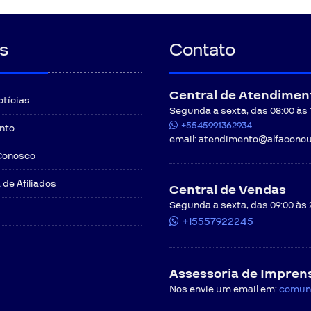
s
Contato
Central de Atendimen
otícias
Segunda a sexta, das 08:00 às 12
+5545991362934
nto
email:
atendimento@alfaconcu
Conosco
de Afiliados
Central de Vendas
Segunda a sexta, das 09:00 às 
+15557922245
Assessoria de Impren
Nos envie um email em:
comun