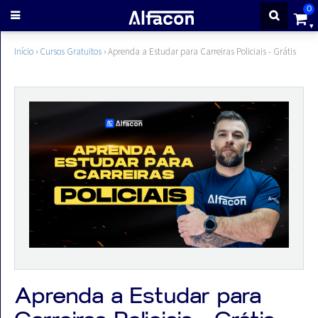
0
ENTRAR
Início
›
Cursos Gratuitos
›
Aprenda a Estudar para Carreiras Policiais - Grátis
CADASTRE-
SE
Cursos
Cursos
gratuitos
Apostilas
Aprenda a Estudar para
ALFAQUIZ