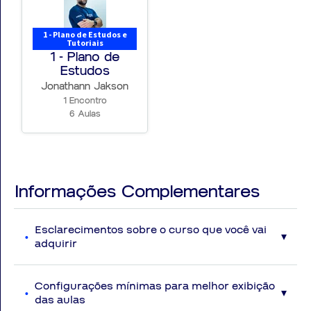
1 - Plano de Estudos e
Tutoriais
1 - Plano de
Estudos
Jonathann Jakson
1 Encontro
6 Aulas
Informações Complementares
Esclarecimentos sobre o curso que você vai
adquirir
Disposições Gerais
Serão disponibilizadas ao aluno vídeoaulas com
Configurações mínimas para melhor exibição
conteúdos atualizados na data das gravações e
das aulas
baseado com a perspectiva das principais bancas