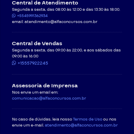
vídeoaulas, o aluno, antes de efetuar a matrícula,
Central de Atendimento
deverá assistir gratuitamente a vídeoaulas
Segunda a sexta, das 08:00 às 12:00 e das 13:30 às 18:00.
demonstrativa, com o objetivo de testar a respectiva
+5545991362934
conexão.
email:
atendimento@alfaconcursos.com.br
Cancelamento do curso
Em caso de desistência do curso, será necessário
formalizar uma mensagem exclusiva para
Central de Vendas
cancelamento do pedido através do recurso “Solicitar
Segunda a sexta, das 09:00 às 22:00, e aos sábados das
Atendimento” disponível no site da
CONTRATADA
, ou
09:00 às 16:00
por meio do endereço de e-mail
atendimento@alfaconcursos.com.br
.
+15557922245
O cancelamento de cursos online pode ser
requisitado respeitando-se as condições a seguir, e
ocorrerá em até cinco dias úteis após a data de
Assessoria de Imprensa
recebimento do pedido, salvo a ocorrência de caso
fortuito ou força maior.
Nos envie um email em:
Regras para cancelamento com direito a
comunicacao@alfaconcursos.com.br
arrependimento
. O
CONTRATANTE
poderá exercer o
seu direito de arrependimento dentro do prazo de 07
(sete) dias a contar da confirmação do pagamento,
No caso de dúvidas, leia nosso
assim como preceitua o artigo 49 do Código de Defesa
Termos de Uso
ou nos
do Consumidor. O direito ao arrependimento será válido
envie um e-mail.
atendimento@alfaconcursos.com.br
somente para as compras feitas na modalidade online