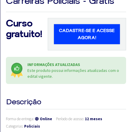
Carreiras Policiais - Grátis
Curso
CADASTRE-SE E ACESSE
gratuito!
Aprovados
AGORA!
Notícias
Aulas
INFORMAÇÕES ATUALIZADAS
AO
Este produto possui informações atualizadas com o
edital vigente.
VIVO
GRATUITAS!
Descrição
Forma de entrega:
Online
Período de acesso:
12 meses
Categorias:
Policiais