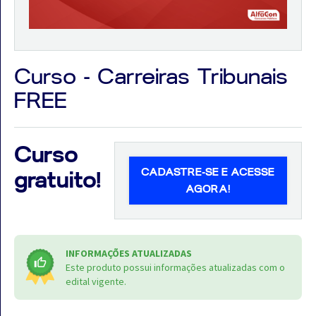
Curso - Carreiras Tribunais
Aprovados
FREE
Notícias
Aulas
Curso
AO
CADASTRE-SE E ACESSE
gratuito!
AGORA!
VIVO
GRATUITAS!
INFORMAÇÕES ATUALIZADAS
Este produto possui informações atualizadas com o
edital vigente.