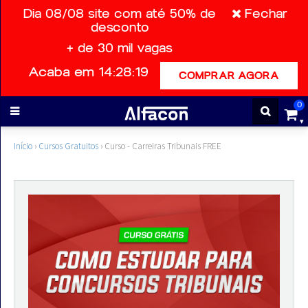
Dia 08/08 site com até 50% de
Fechar
desconto
+ de 30 mil vagas
ENTRAR
Acaba em 14:28:19
COMPRAR AGORA
CADASTRE-
0
SE
Início
›
Cursos Gratuitos
›
Curso - Carreiras Tribunais FREE
Cursos
Cursos
gratuitos
Apostilas
ALFAQUIZ