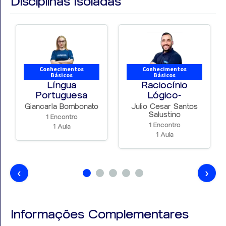
Disciplinas Isoladas
Conhecimentos
Conhecimentos
Básicos
Básicos
Língua
Raciocínio
Portuguesa
Lógico-
matemático
Giancarla Bombonato
Julio Cesar Santos
Salustino
1 Encontro
1 Encontro
1 Aula
1 Aula
‹
›
Informações Complementares