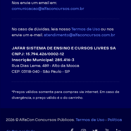
fortuito ou força maior.
Nos envie um email em:
Regras para cancelamento com direito a
comunicacao@alfaconcursos.com.br
arrependimento
. O
CONTRATANTE
poderá exercer o
seu direito de arrependimento dentro do prazo de 07
(sete) dias a contar da confirmação do pagamento,
No caso de dúvidas, leia nosso
assim como preceitua o artigo 49 do Código de Defesa
Termos de Uso
ou nos
do Consumidor. O direito ao arrependimento será válido
envie um e-mail.
atendimento@alfaconcursos.com.br
somente para as compras feitas na modalidade online
ou à distância, em que o consumidor não tem contato
JAFAR SISTEMA DE ENSINO E CURSOS LIVRES SA
direto com o produto no momento da compra.
CNPJ: 15.794.426/0002-12
Em observância ao direito de
Inscrição Municipal: 285.416-3
arrependimento, a
CONTRATADA
permite que o
Rua Dias Leme, 489 - Alto da Mooca
CONTRATANTE faça o download de até 5 materiais
CEP: 03118-040 -
São Paulo - SP
didáticos (PDFs, cadernos etc.) e assista até 5
aulas, volume de conteúdo suficiente para que o
CONTRATANTE conheça o produto/serviço que
adquiriu, situação em que poderá cancelar e
*Preços válidos somente para compras via internet. Em caso de
receber o estorno integral do valor pago. Para
divergência, o preço válido é o do carrinho.
cursos cujo conteúdo total
seja menor do que essa
quantidade
, considera-se para aplicação de direito
de arrependimento o consumo de até 50%.
Caso o CONTRATANTE consuma mais
2026 © AlfaCon Concursos Públicos.
Termos de Uso
-
Política
conteúdo do que o permitido na cláusula 9.3.1., não
fará jus ao direito de arrependimento, uma vez que