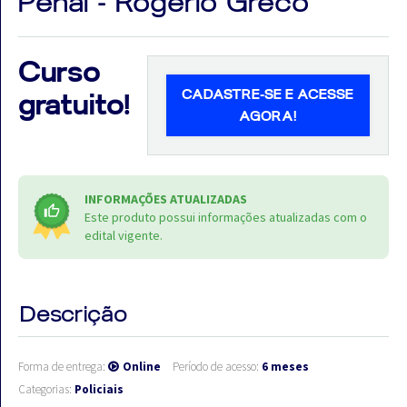
Penal - Rogério Greco
Curso
CADASTRE-SE E ACESSE
gratuito!
Aprovados
AGORA!
Notícias
Aulas
INFORMAÇÕES ATUALIZADAS
AO
Este produto possui informações atualizadas com o
edital vigente.
VIVO
GRATUITAS!
Descrição
Forma de entrega:
Online
Período de acesso:
6 meses
Categorias:
Policiais