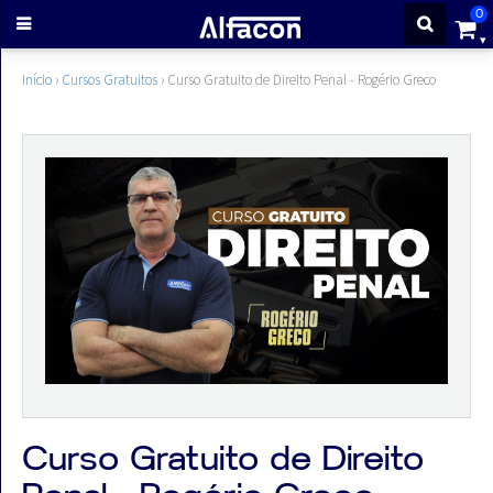
0
ENTRAR
Início
›
Cursos Gratuitos
›
Curso Gratuito de Direito Penal - Rogério Greco
CADASTRE-
SE
Cursos
Cursos
gratuitos
Apostilas
Curso Gratuito de Direito
ALFAQUIZ