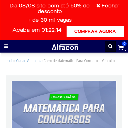
Dia 08/08 site com até 50% de
Fechar
desconto
+ de 30 mil vagas
ENTRAR
Acaba em 01:22:14
COMPRAR AGORA
CADASTRE-
0
SE
Início
›
Cursos Gratuitos
›
Curso de Matemática Para Concursos - Gratuito
Cursos
Cursos
gratuitos
Apostilas
ALFAQUIZ