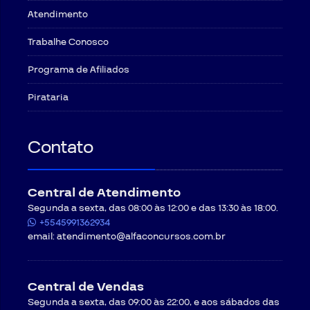
Faça parte do time dos aprovados, e conheça as
As vídeoaulas que acompanham o curso adquirido
III
- HD com 10Gb livres.
Atendimento
pelo aluno poderão ser disponibilizadas de forma
vantagens de ser um Alfartano!
* Para processadores mais antigos é necessário uma placa de
gradual e progressiva ao longo de todo o período de
vídeo dedicada com suporte a decodificação de vídeo h.264 e
Trabalhe Conosco
vigência do contrato.
Garanta já o seu curso e comece a mudar a sua
aceleração de hardware pelo navegador.
Qual é a configuração de software necessária?
vida!
Programa de Afiliados
Sobre as aulas
I
- Recomendamos o navegador Google Chrome na sua última
O curso será realizado na modalidade online e as
versão ou navegadores atuais.
vídeoaulas gravadas poderão ser disponibilizadas no
Pirataria
II
- Recomendamos Sistemas operacionais atuais.
site durante todo o período de duração do curso.
III
- Recomendamos dimensão de vídeo maior que 1024x768.
Serão gravados, em média, 05 encontros por
semana, referente a todos os cursos desenvolvidos.
Contato
Este número poderá variar para mais ou para menos a
depender da disponibilidade dos professores.
Considerando a proteção streaming utilizada nas
vídeoaulas, o aluno, antes de efetuar a matrícula,
Central de Atendimento
deverá assistir gratuitamente a vídeoaulas
Segunda a sexta, das 08:00 às 12:00 e das 13:30 às 18:00.
demonstrativa, com o objetivo de testar a respectiva
+5545991362934
conexão.
email:
atendimento@alfaconcursos.com.br
Cancelamento do curso
Em caso de desistência do curso, será necessário
formalizar uma mensagem exclusiva para
Central de Vendas
cancelamento do pedido através do recurso “Solicitar
Segunda a sexta, das 09:00 às 22:00, e aos sábados das
Atendimento” disponível no site da
CONTRATADA
, ou