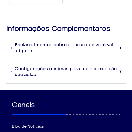
AlfaCon
🎥 Videoaulas com duração média de 30 minutos
📘 Videoaulas e PDF, com acesso 100% online
Informações Complementares
⏳ Acesso ao curso por 3 meses
👨•🏫 Professores especializados em concursos
🔎 Conteúdos selecionados conforme os principais
Esclarecimentos sobre o curso que você vai
editais de concursos públicos
adquirir
Disposições Gerais
Serão disponibilizadas ao aluno vídeoaulas com
Configurações mínimas para melhor exibição
🌟 Por Que Escolher o AlfaCon?
conteúdos atualizados na data das gravações e
das aulas
baseado com a perspectiva das principais bancas
🎓 O AlfaCon é referência nacional na preparação para concursos
examinadoras. Eventuais modificações no curso não
Qual é a conexão de internet recomendada?
implicarão em atualização gratuita por parte do
I
- Conexão igual ou superior a 5MB para uma melhor
públicos. Aqui, você encontra:
AlfaCon.
visualização das videoaulas*.
👨•🏫 Professores experientes e focados em aprovação
Eventualmente poderá ocorrer substituição de
* Verifique com seu provedor de internet a velocidade real de
Canais
professores, sempre dado por motivo de caso fortuito
📚 Materiais atualizados e organizados estrategicamente
sua conexão.
ou força maior.
Qual é configuração recomendada para o computador?
💻 Aulas online que se encaixam na sua rotina
O material disponibilizado em PDF é totalmente
I
- Processador i3 de 2ª geração ou processador
📝 Preparação completa para prova objetiva e redação
dialógico e todo conteúdo terá referência direta com o
compatível/equivalente com a arquitetura Sandy Bridge*.
Blog de Notícias
material em vídeo.
II
- Memória RAM 4Gb ou superior.