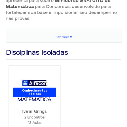
apresenta para você o
Minicurso GRATUITO de
Matemática
para Concursos, desenvolvido para
fortalecer sua base e impulsionar seu desempenho
nas provas.
📌 Detalhes Importantes do
Ver mais ▾
curso
Disciplinas Isoladas
📚 ÁREA:
Matemática para Concursos
🎯 MODALIDADE:
Minicurso
💻 FORMATO:
100% online
Conhecimentos
📝 Estrutura do Curso:
Básicos
MATEMÁTICA
🎥 VIDEOAULAS:
Duração média de 30 minutos
📘 MATERIAL:
Videoaulas e PDF
Ivanir Grings
2 Encontros
13 Aulas
⭐ Características do Minicurso Gratuito de Matemática –