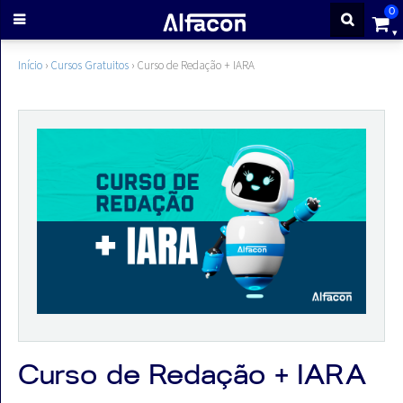
0
ENTRAR
Início
›
Cursos Gratuitos
›
Curso de Redação + IARA
CADASTRE-
SE
Cursos
Cursos
gratuitos
Apostilas
Curso de Redação + IARA
ALFAQUIZ