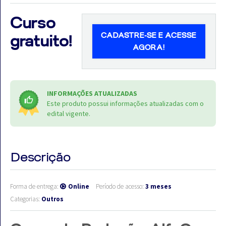
Curso
CADASTRE-SE E ACESSE
gratuito!
AGORA!
Aprovados
Notícias
INFORMAÇÕES ATUALIZADAS
Aulas
Este produto possui informações atualizadas com o
edital vigente.
AO
VIVO
Descrição
GRATUITAS!
Forma de entrega:
Online
Período de acesso:
3 meses
Categorias:
Outros