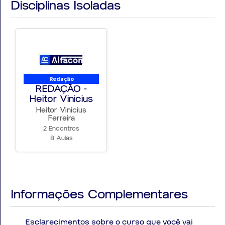
Disciplinas Isoladas
escrita e alcance o sucesso nos seus concursos.
Inscreva-se agora e eleve o nível da sua redação! 🌟💡
Redação
REDAÇÃO -
Heitor Vinicius
F...
Heitor Vinicius
Ferreira
2 Encontros
8 Aulas
Informações Complementares
Esclarecimentos sobre o curso que você vai