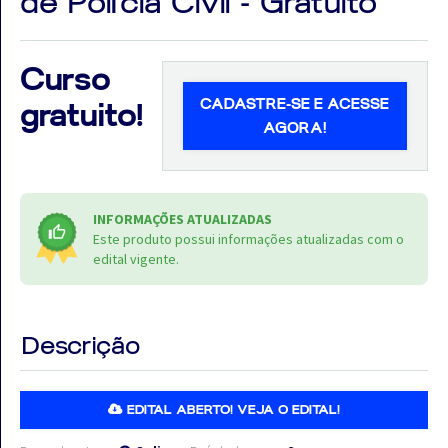
de Polícia Civil - Gratuito
Curso
CADASTRE-SE E ACESSE
gratuito!
Aprovados
AGORA!
Notícias
Aulas
INFORMAÇÕES ATUALIZADAS
AO
Este produto possui informações atualizadas com o
edital vigente.
VIVO
GRATUITAS!
Descrição
EDITAL ABERTO! VEJA O EDITAL!