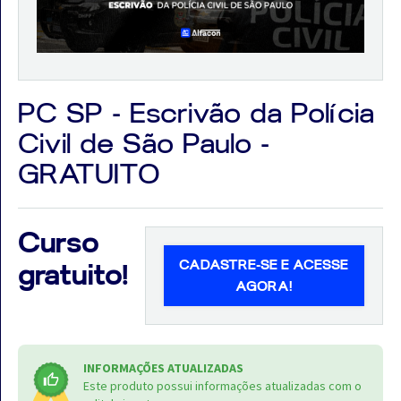
Aprovados
PC SP - Escrivão da Polícia
Civil de São Paulo -
Notícias
GRATUITO
Aulas
AO
Curso
VIVO
CADASTRE-SE E ACESSE
gratuito!
GRATUITAS!
AGORA!
INFORMAÇÕES ATUALIZADAS
Este produto possui informações atualizadas com o