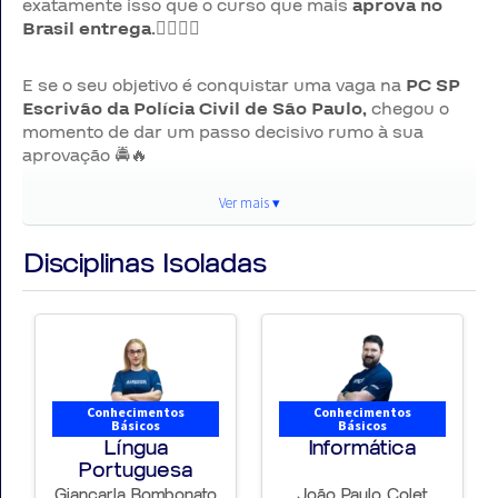
exatamente isso que o curso que mais
aprova no
Brasil entrega.
👮‍♂️👮‍♀️
E se o seu objetivo é conquistar uma vaga na
PC SP
Escrivão da Polícia Civil de São Paulo,
chegou o
momento de dar um passo decisivo rumo à sua
aprovação 🚔🔥
Ver mais ▾
► Por que se preparar para a PC SP?
Disciplinas Isoladas
Ser
Escrivão
da
Polícia Civil de São Paulo
é fazer
parte da maior polícia judiciária do país, atuando
diretamente na
investigação criminal
, produção de
provas e combate ao crime organizado ⚖️🔍
É uma carreira que exige
raciocínio rápido,
Conhecimentos
Conhecimentos
inteligência investigativa e preparo constante
.
Básicos
Básicos
Mais do que um cargo.
Língua
Informática
É compromisso com a justiça.
💪🔥
Portuguesa
Giancarla Bombonato
João Paulo Colet