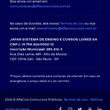
Nos envie um email em:
cento) do curso: multa correspondente a 30% (trinta
comunicacao@alfaconcursos.com.br
por cento) do valor pago no curso a título de rescisão
antecipada. Para cursos compostos por videoaulas e
apostilas, serão deduzidos, cumulativamente, os
valores do material didático. Caso tenha direito à
No caso de dúvidas, leia nosso
Termos de Uso
ou nos
restituição de valores, a multa será abatida;
envie um e-mail.
atendimento@alfaconcursos.com.br
b) Se o CONTRATANTE consumir mais do que 40%
(quarenta por cento) do curso, não fará jus a restituição
JAFAR SISTEMA DE ENSINO E CURSOS LIVRES SA
de valores, tão somente ao direito à rescisão;
CNPJ: 15.794.426/0002-12
Inscrição Municipal: 285.416-3
Além de respeitas as condições das cláusulas
Rua Dias Leme, 489 - Alto da Mooca
anteriores, o CONTRATANTE somente terá direito a
CEP: 03118-040 -
São Paulo - SP
estorno de valores se observados cumulativamente os
seguintes prazos para solicitação de cancelamento:
Prazo máximo para solicitação de
*Preços válidos somente para compras via internet. Em caso de
Duração total do
cancelamento com direito à
curso
estorno de valores
divergência, o preço válido é o do carrinho.
3 meses
Até
30
dias da data da compra
6 meses
Até
60
dias da data da compra
2026 © AlfaCon Concursos Públicos.
Termos de Uso
-
Política
12 meses
Até
120
dias da data da compra
de Privacidade
18 meses
Até
180
dias da data da compra