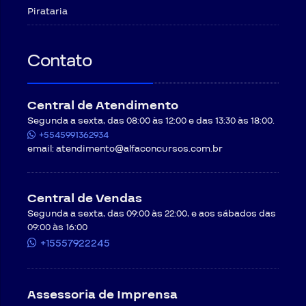
CONTRATANTE faça o download de até 5 materiais
Pirataria
didáticos (PDFs, cadernos etc.) e assista até 5
aulas, volume de conteúdo suficiente para que o
CONTRATANTE conheça o produto/serviço que
Contato
adquiriu, situação em que poderá cancelar e
receber o estorno integral do valor pago. Para
cursos cujo conteúdo total
seja menor do que essa
quantidade
, considera-se para aplicação de direito
Central de Atendimento
de arrependimento o consumo de até 50%.
Segunda a sexta, das 08:00 às 12:00 e das 13:30 às 18:00.
Caso o CONTRATANTE consuma mais
+5545991362934
conteúdo do que o permitido na cláusula 9.3.1., não
fará jus ao direito de arrependimento, uma vez que
email:
atendimento@alfaconcursos.com.br
já teve condições de conhecer o produto/serviço
que adquiriu e ainda assim continuou a consumir,
extrapolando o objetivo da norma. Se ainda assim
Central de Vendas
quiser cancelar, ficará sujeito às regras de
rescisão antecipada do contrato, conforme
Segunda a sexta, das 09:00 às 22:00, e aos sábados das
cláusulas a seguir.
09:00 às 16:00
+15557922245
Regras para rescisão antecipada do contrato
.
Passados os sete dias para exercer o direito de
arrependimento, o Contratante ainda poderá cancelar
o curso, mas ficará sujeito às seguintes regras:
Assessoria de Imprensa
a) Se o CONTRATANTE consumiu até 40% (quarenta por