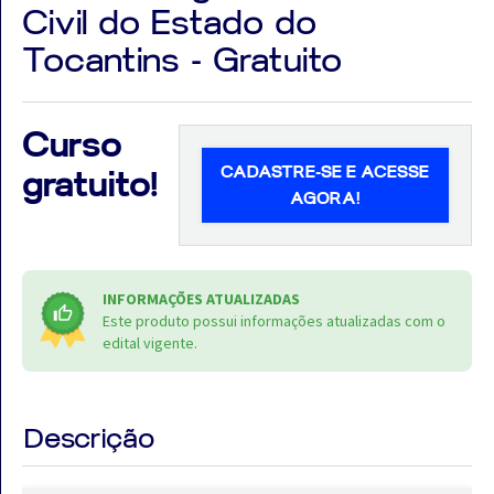
Civil do Estado do
Tocantins - Gratuito
Aprovados
Curso
CADASTRE-SE E ACESSE
Notícias
gratuito!
AGORA!
Aulas
AO
INFORMAÇÕES ATUALIZADAS
VIVO
Este produto possui informações atualizadas com o
edital vigente.
GRATUITAS!
Descrição