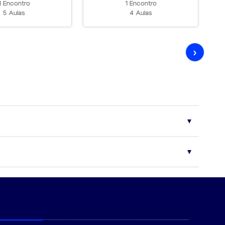
1 Encontro
1 Encontro
5 Aulas
4 Aulas
›
das principais bancas examinadoras. Eventuais modificações no
ongo de todo o período de vigência do contrato.
ríodo de duração do curso.
 para mais ou para menos a depender da disponibilidade dos