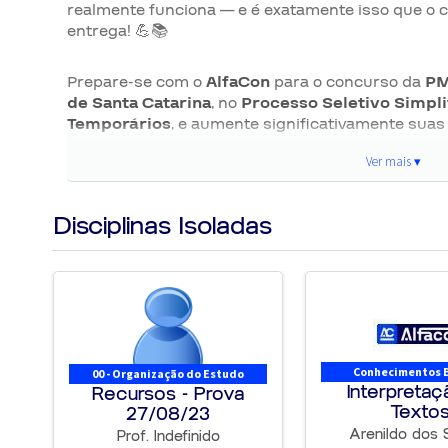
realmente funciona — e é exatamente isso que o c
entrega! 💪📚
Prepare-se com o
AlfaCon
para o concurso da
PM
de Santa Catarina
, no
Processo Seletivo Simpli
Temporários
, e aumente significativamente suas c
Ver mais ▾
► Principais informações do concurso PM SC 
Disciplinas Isoladas
ÓRGÃO:
Polícia Militar do Estado de Santa Catari
ESTADO:
Santa Catarina
CARGO:
Soldado Temporário 👮‍♂️👮‍♀️
TAXA DE INSCRIÇÃO:
R$ 120,00 💳
STATUS:
Aberto 🔓
VAGAS:
1.465 🎯
Conhecimentos 
00 - Organização do Estudo
CONTRATO:
12 meses, podendo ser prorrogado po
Interpretaç
Recursos - Prova
exceder o tempo total de 96 (noventa e seis) meses
Texto
27/08/23
Arenildo dos 
Prof. Indefinido