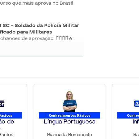
urso que mais aprova no Brasil
 SC – Soldado da Polícia Militar
ficado para Militares
hances de aprovação! 👮‍♂️👮‍♀️🔥
– Temporário
📢
na
Básicos
Conhecimentos Básicos
Conhec
r igual período, não podendo
ão de
Língua Portuguesa
In
 de efetivo serviço ⏳
s
Santos
Giancarla Bombonato
Ra