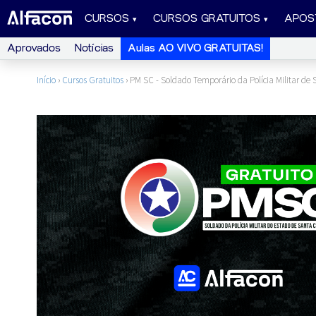
CURSOS
CURSOS GRATUITOS
APOS
Aprovados
Notícias
Aulas AO VIVO GRATUITAS!
Início
›
Cursos Gratuitos
›
PM SC - Soldado Temporário da Polícia Militar de