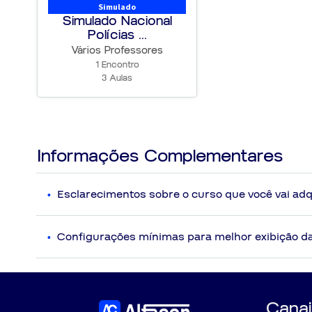
Simulado
Simulado Nacional
Polícias ...
Vários Professores
1 Encontro
3 Aulas
Informações Complementares
Esclarecimentos sobre o curso que você vai adq
Disposições Gerais
Serão disponibilizadas ao aluno vídeoaulas com co
Configurações mínimas para melhor exibição d
curso não implicarão em atualização gratuita por parte 
Eventualmente poderá ocorrer substituição de prof
Qual é a conexão de internet recomendada?
O material disponibilizado em PDF é totalmente dia
I
- Conexão igual ou superior a 5MB para uma melhor visualizaçã
As vídeoaulas que acompanham o curso adquirido pel
* Verifique com seu provedor de internet a velocidade real de 
Qual é configuração recomendada para o computador?
Canai
Sobre as aulas