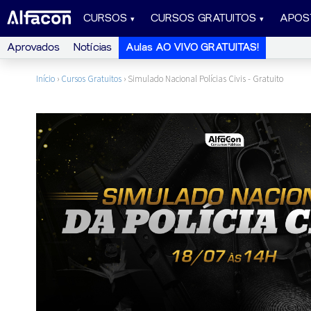
CURSOS
CURSOS GRATUITOS
APOS
Aprovados
Notícias
Aulas AO VIVO GRATUITAS!
Início
›
Cursos Gratuitos
›
Simulado Nacional Polícias Civis - Gratuito