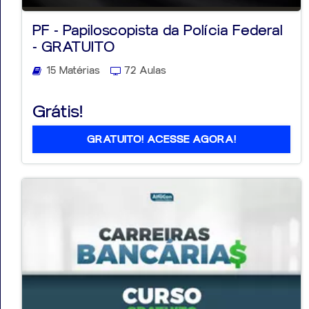
PF - Papiloscopista da Polícia Federal
- GRATUITO
15 Matérias
72 Aulas
Aprovados
Grátis!
Notícias
Aulas
GRATUITO! ACESSE AGORA!
AO
VIVO
GRATUITAS!