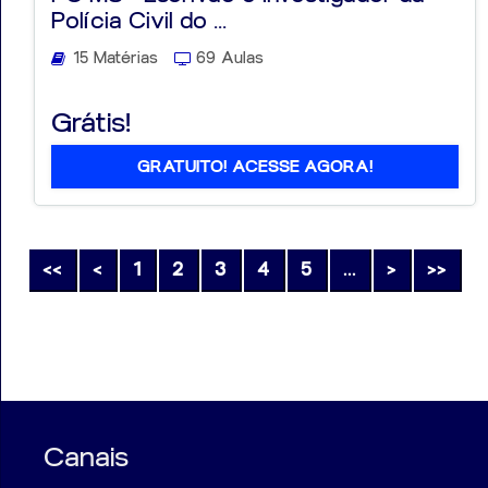
Polícia Civil do ...
15 Matérias
69 Aulas
Grátis!
GRATUITO! ACESSE AGORA!
<<
<
1
2
3
4
5
...
>
>>
Canais