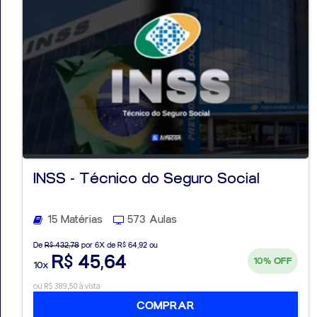
INSS - Técnico do Seguro Social
15 Matérias
573 Aulas
De
R$ 432,78
por 6X de R$ 64,92 ou
R$ 45,64
10%
OFF
10x
ou R$ 389,50 à vista
COMPRAR