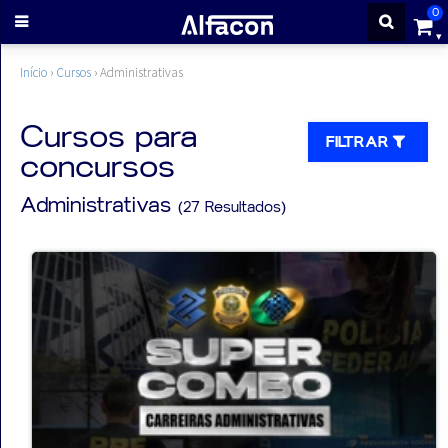
0
ENTRAR
Início
›
Cursos
›
Administrativas
CADASTRE-
Cursos para
FILTRAR
concursos
SE
Administrativas
(27 Resultados)
Cursos
Cursos
gratuitos
Apostilas
ALFAQUIZ