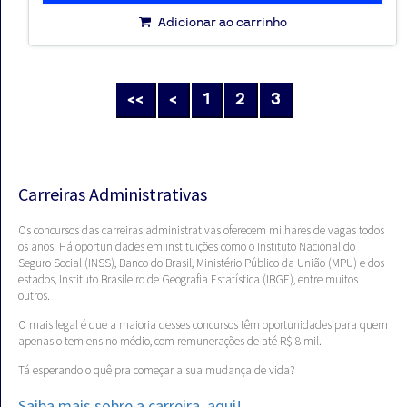
Adicionar ao carrinho
<<
<
1
2
3
Carreiras Administrativas
Os concursos das carreiras administrativas oferecem milhares de vagas todos
os anos. Há oportunidades em instituições como o Instituto Nacional do
Seguro Social (INSS), Banco do Brasil, Ministério Público da União (MPU) e dos
estados, Instituto Brasileiro de Geografia Estatística (IBGE), entre muitos
outros.
O mais legal é que a maioria desses concursos têm oportunidades para quem
apenas o tem ensino médio, com remunerações de até R$ 8 mil.
Tá esperando o quê pra começar a sua mudança de vida?
Saiba mais sobre a carreira, aqui!