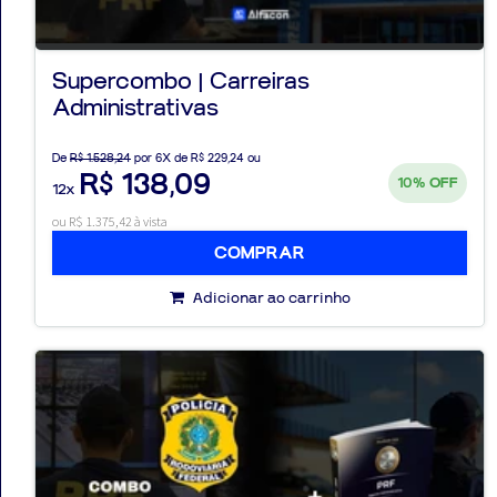
Supercombo | Carreiras
Administrativas
Aprovados
De
R$ 1.528,24
por 6X de R$ 229,24 ou
Notícias
R$ 138,09
10%
OFF
12x
Aulas
ou R$ 1.375,42 à vista
COMPRAR
AO
Adicionar ao carrinho
VIVO
GRATUITAS!