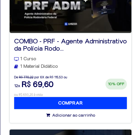
COMBO - PRF - Agente Administrativo
da Polícia Rodo...
1 Curso
1 Material Didático
De
R$ 770,22
por 6X de R$ 115,53 ou
R$ 69,60
10%
OFF
12x
ou R$ 693,20 à vista
COMPRAR
Adicionar ao carrinho