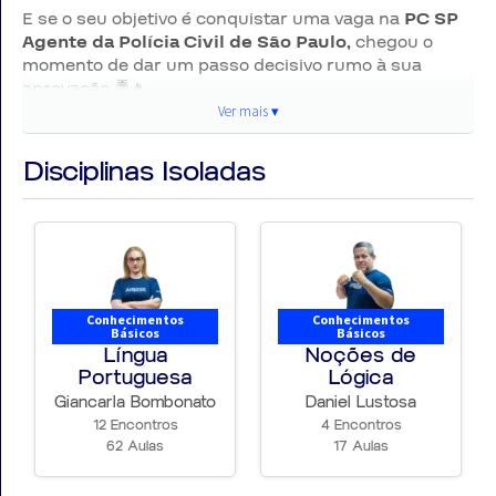
E se o seu objetivo é conquistar uma vaga na
PC SP
Agente da Polícia Civil de São Paulo,
chegou o
momento de dar um passo decisivo rumo à sua
aprovação 🚔🔥
Ver mais ▾
Ver
► Por que se preparar para a PC SP?
mai
Disciplinas Isoladas
Ser
Agente
da
Polícia Civil de São Paulo
é fazer
▾
parte da maior polícia judiciária do país, atuando
diretamente na
investigação criminal
, produção de
provas e combate ao crime organizado ⚖️🔍
Conhecimentos
Conhecimentos
É uma carreira que exige
raciocínio rápido,
Básicos
Básicos
inteligência investigativa e preparo constante
.
Língua
Noções de
Mais do que um cargo.
Portuguesa
Lógica
É compromisso com a justiça.
💪🔥
Giancarla Bombonato
Daniel Lustosa
12 Encontros
4 Encontros
62 Aulas
17 Aulas
🚔PC SP – Agente de Polícia