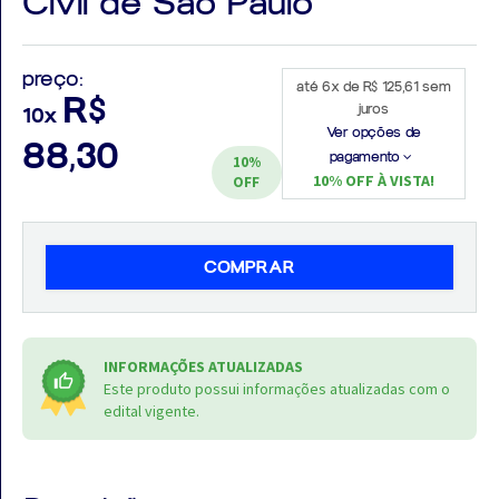
Civil de São Paulo
preço:
até 6x de R$ 125,61 sem
R$
juros
10x
Aprovados
Ver opções de
88,30
pagamento
10%
Notícias
10% OFF À VISTA!
OFF
Aulas
AO
COMPRAR
VIVO
GRATUITAS!
INFORMAÇÕES ATUALIZADAS
Este produto possui informações atualizadas com o
edital vigente.