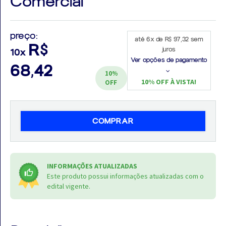
Comercial
preço:
até 6x de R$ 97,32 sem
R$
juros
10x
Aprovados
Ver opções de pagamento
68,42
10%
Notícias
10% OFF À VISTA!
OFF
Aulas
AO
COMPRAR
VIVO
GRATUITAS!
INFORMAÇÕES ATUALIZADAS
Este produto possui informações atualizadas com o
edital vigente.