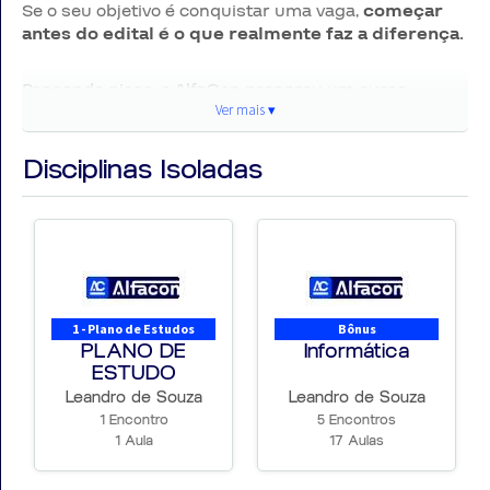
Se o seu objetivo é conquistar uma vaga,
começar
antes do edital é o que realmente faz a diferença.
Pensando nisso, o AlfaCon preparou um curso
completo e estratégico
Ver mais ▾
, com base no último edital,
Ver
para te deixar competitivo desde já. 💪🏆
mai
Disciplinas Isoladas
📢 Status do Concurso (2026)
▾
📌
Situação atual:
✔ Expectativa de novo edital
✔ Alta demanda por reposição de pessoal
1 - Plano de Estudos
Bônus
✔ Concurso considerado
IMINENTE
PLANO DE
Informática
ESTUDO
💡
Quem começa a estudar agora sai na frente da
Leandro de Souza
Leandro de Souza
concorrência.
1 Encontro
5 Encontros
1 Aula
17 Aulas
📊 Informações do último