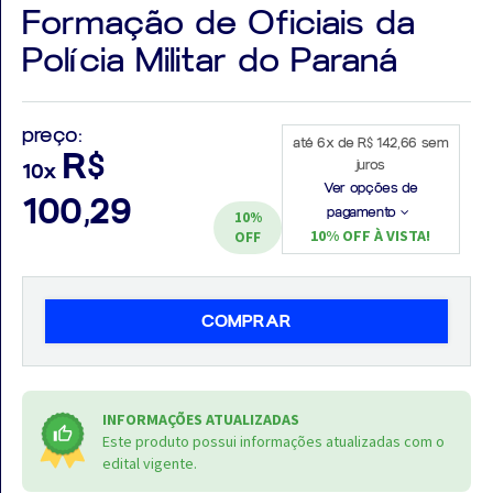
Formação de Oficiais da
Polícia Militar do Paraná
Aprovados
preço:
até 6x de R$ 142,66 sem
R$
juros
10x
Notícias
Ver opções de
100,29
pagamento
10%
Aulas
10% OFF À VISTA!
OFF
AO
VIVO
COMPRAR
GRATUITAS!
INFORMAÇÕES ATUALIZADAS
Este produto possui informações atualizadas com o
edital vigente.