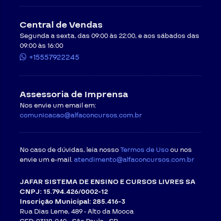
Em caso de desistência do curso, será necessário
formalizar uma mensagem exclusiva para
Central de Vendas
cancelamento do pedido através do recurso “Solicitar
Segunda a sexta, das 09:00 às 22:00, e aos sábados das
Atendimento” disponível no site da
CONTRATADA
, ou
09:00 às 16:00
por meio do endereço de e-mail
atendimento@alfaconcursos.com.br
.
+15557922245
O cancelamento de cursos online pode ser
requisitado respeitando-se as condições a seguir, e
ocorrerá em até cinco dias úteis após a data de
Assessoria de Imprensa
recebimento do pedido, salvo a ocorrência de caso
fortuito ou força maior.
Nos envie um email em:
Regras para cancelamento com direito a
comunicacao@alfaconcursos.com.br
arrependimento
. O
CONTRATANTE
poderá exercer o
seu direito de arrependimento dentro do prazo de 07
(sete) dias a contar da confirmação do pagamento,
No caso de dúvidas, leia nosso
assim como preceitua o artigo 49 do Código de Defesa
Termos de Uso
ou nos
do Consumidor. O direito ao arrependimento será válido
envie um e-mail.
atendimento@alfaconcursos.com.br
somente para as compras feitas na modalidade online
ou à distância, em que o consumidor não tem contato
JAFAR SISTEMA DE ENSINO E CURSOS LIVRES SA
direto com o produto no momento da compra.
CNPJ: 15.794.426/0002-12
Em observância ao direito de
Inscrição Municipal: 285.416-3
arrependimento, a
CONTRATADA
permite que o
Rua Dias Leme, 489 - Alto da Mooca
CONTRATANTE faça o download de até 5 materiais