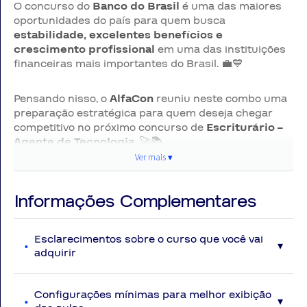
O concurso do
Banco do Brasil
é uma das maiores
oportunidades do país para quem busca
estabilidade, excelentes benefícios e
crescimento profissional
em uma das instituições
financeiras mais importantes do Brasil. 💼💙
Pensando nisso, o
AlfaCon
reuniu neste combo uma
preparação estratégica para quem deseja chegar
competitivo no próximo concurso de
Escriturário –
Agente de Tecnologia.
🚀📚
Ver mais ▾
Ver
Aqui você encontra teoria, direcionamento e
mai
materiais desenvolvidos para fortalecer disciplinas
Informações Complementares
fundamentais da prova.
▾
Esclarecimentos sobre o curso que você vai
🎯 O que está incluso no
adquirir
COMBO BANCO DO
Disposições Gerais
Serão disponibilizadas ao aluno vídeoaulas com
Configurações mínimas para melhor exibição
BRASIL
conteúdos atualizados na data das gravações e