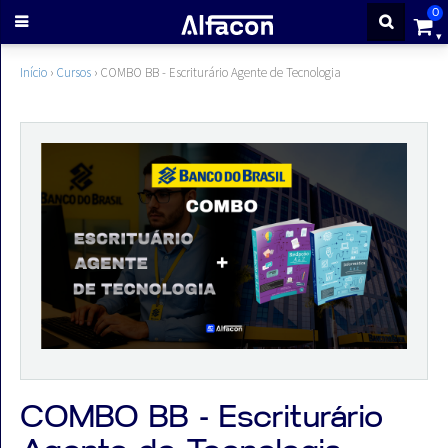
0
ENTRAR
Início
›
Cursos
›
COMBO BB - Escriturário Agente de Tecnologia
CADASTRE-
SE
Cursos
Cursos
gratuitos
Apostilas
COMBO BB - Escriturário
ALFAQUIZ