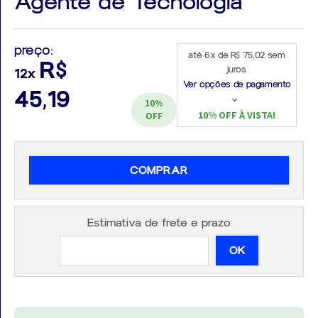
Agente de Tecnologia
preço:
até 6x de R$ 75,02 sem
R$
juros
12x
Aprovados
Ver opções de pagamento
45,19
10%
Notícias
10% OFF À VISTA!
OFF
Aulas
AO
COMPRAR
VIVO
Estimativa de frete e prazo
GRATUITAS!
OK