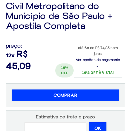
Civil Metropolitano do
Município de São Paulo +
Apostila Completa
Aprovados
preço:
Notícias
até 6x de R$ 74,85 sem
R$
juros
12x
Aulas
Ver opções de pagamento
45,09
10%
AO
10% OFF À VISTA!
OFF
VIVO
GRATUITAS!
COMPRAR
Estimativa de frete e prazo
OK