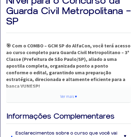
Nível para o Concurso da
Guarda Civil Metropolitana –
SP
🎯 Com o COMBO – GCM SP do AlfaCon, você terá acesso
ao curso completo para Guarda Civil Metropolitano – 3ª
Classe (Prefeitura de São Paulo/SP), aliado a uma
apostila completa, organizada ponto a ponto
conforme o edital, garantindo uma preparação
estratégica, direcionada e altamente eficiente para a
banca VUNESP!
Ver mais ▾
Ver
⭐ O Que Você Recebe no COMBO – GCM SP
mai
🎥 Curso Online Completo
Informações Complementares
▾
Videoaulas com duração média de 15 minutos
Esclarecimentos sobre o curso que você vai
Conteúdo 100% alinhado ao edital e ao perfil da banca VUNESP