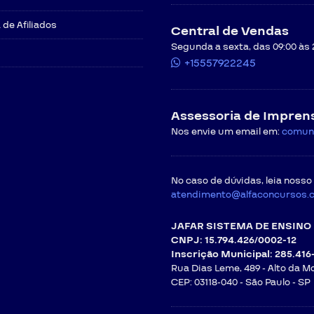
pagamento escolhida pelo CONTRATANTE.
de Afiliados
Central de Vendas
Segunda a sexta, das 09:00 às 
ocorrer dentro do prazo de 30 dias, contados da data de aquisição do curso. 
FGV.
tendimento da CONTRATADA através do e-mail
atendimento@alfaconcurso
+15557922245
e cursos será precedida de avaliação e pré-análise por parte da CONTRA
Assessoria de Impren
o curso originariamente contratado, a parte CONTRATANTE estará isenta
rso.
Nos envie um email em:
comun
ariamente contratado, a CONTRATANTE não possuirá direito ao reembolso c
s cursos online junto ao site da CONTRATADA.
provação.
uficiente para tal operação, será possível realizar a troca de 1 (um) curso
No caso de dúvidas, leia nosso
azos para solicitação da troca e o valor correspondente ao curso originár
atendimento@alfaconcursos.
ANOS
os, haverá o desconto do valor a eles correspondentes, de acordo com as 
de troca entre cursos ocorrerá uma única vez. A CONTRATADA não admiti
JAFAR SISTEMA DE ENSINO 
mitirá pedido de cancelamento com estorno de valores.
CNPJ: 15.794.426/0002-12
Inscrição Municipal: 285.416
ecessário que o CONTRATANTE entre em contato com a central de vendas
Rua Dias Leme, 489 - Alto da M
CEP: 03118-040 -
São Paulo - SP
o de cursos será precedida de avaliação e pré-análise por parte da CON
 originariamente contratado, a parte CONTRATANTE deverá realizar o paga