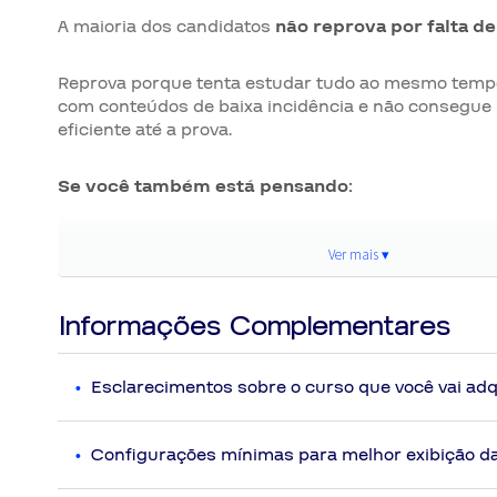
A maioria dos candidatos
não reprova por falta d
Reprova porque tenta estudar tudo ao mesmo temp
com conteúdos de baixa incidência e não consegue
eficiente até a prova.
Se você também está pensando:
✅ "Por onde eu começo?"
Ver mais ▾
✅ "Será que estou estudando o que realmente cai?"
Informações Complementares
✅ "Será que ainda dá tempo?"
Esclarecimentos sobre o curso que você vai adq
A resposta é simples:
Disposições Gerais
Serão disponibilizadas ao aluno vídeoaulas com co
Configurações mínimas para melhor exibição d
Você não precisa de mais conteúdo. Você precisa
curso não implicarão em atualização gratuita por parte 
Eventualmente poderá ocorrer substituição de prof