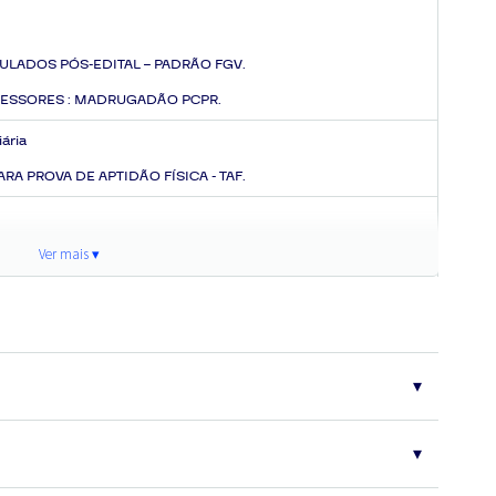
ULADOS PÓS-EDITAL – PADRÃO FGV.
ESSORES :
MADRUGADÃO PCPR.
iária
RA PROVA DE APTIDÃO FÍSICA - TAF.
E - ENTENDA TODA OPERAÇÃO :
PLANO DE AÇÃO - ENTENDA A
Ver mais ▾
RIAL DE INTELIGÊNCIA FGV.
SSE E CUMPRA AS MISSÕES DIÁRIAS :
01 - Operação RUMO À
TO PC PR, 03 - Operação IMPACTO PC PR, 04 - Operação
IAL PC PR, 06 - Operação LEGADO PC PR, 07 - Operação
PR, 09 - Operação ALPHA PC PR, 10 - Operação final CERCO
 TÁTICO POLÍCIA CIVIL DO PARANÁ | PDF OU EXCEL.
RDS TÁTICOS.
das principais bancas examinadoras. Eventuais modificações no
IMULADO FINAL PÓS OPERAÇÃO.