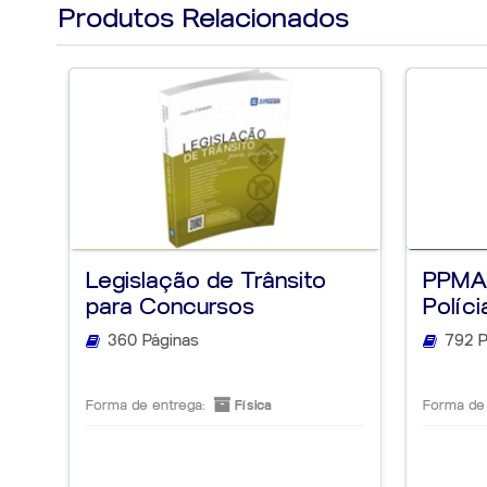
Qual é a conexão de internet recomendada?
Produtos Relacionados
O material disponibilizado em PDF é totalmente dia
I
- Conexão igual ou superior a 5MB para uma melhor visualizaçã
Foi exatamente para isso que o
Guia Tático PCPR
fo
As vídeoaulas que acompanham o curso adquirido pel
* Verifique com seu provedor de internet a velocidade real de 
Qual é configuração recomendada para o computador?
Sobre as aulas
I
- Processador i3 de 2ª geração ou processador compatível/equ
O curso será realizado na modalidade online e as v
🧠 O ALFACON ORGANIZ
II
- Memória RAM 4Gb ou superior.
Serão gravados, em média, 05 encontros por semana
III
- HD com 10Gb livres.
PREPARAÇÃO NA ORDEM
professores.
* Para processadores mais antigos é necessário uma placa de 
Considerando a proteção streaming utilizada nas ví
Qual é a configuração de software necessária?
respectiva conexão.
I
- Recomendamos o navegador Google Chrome na sua última ve
II
- Recomendamos Sistemas operacionais atuais.
Cancelamento do curso
Muitos começam pelo conteúdo.
III
- Recomendamos dimensão de vídeo maior que 1024x768.
Em caso de desistência do curso, será necessário 
CONTRATADA
, ou por meio do endereço de e-mail
ate
Legislação de Trânsito
PPMA 
O cancelamento de cursos online pode ser requisita
Os aprovados começam pela organização.
de caso fortuito ou força maior.
para Concursos
Políc
Regras para cancelamento com direito a arr
confirmação do pagamento, assim como preceitua o art
ORGANIZAÇÃO DA CABEÇA
360 Páginas
792 P
online ou à distância, em que o consumidor não tem c
Em observância ao direito de arrependimento
volume de conteúdo suficiente para que o CONTRAT
Forma de entrega:
Física
Forma de 
Chega da ansiedade de pensar:
"Será que estou e
cujo conteúdo total
seja menor do que essa quant
Caso o CONTRATANTE consuma mais conteúdo do
produto/serviço que adquiriu e ainda assim continu
Com o edital publicado, a incerteza dá lugar ao pla
contrato, conforme cláusulas a seguir.