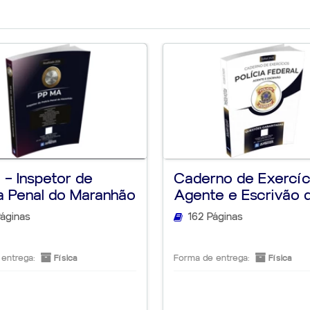
lógico e todo conteúdo terá referência direta com o material em vídeo.
o das videoaulas*.
i criado.
Curso
PÓS-EDITAL - RETA FINAL EM QUE
o aluno poderão ser disponibilizadas de forma gradual e progressiva ao l
sua conexão.
ENCONTRO SEMANAL | DELTA FABIO FREI
ivalente com a arquitetura Sandy Bridge*.
ídeoaulas gravadas poderão ser disponibilizadas no site durante todo o pe
MÓDULO ESPECÍFICO PÓS-EDITAL PC PR 
A SUA
FABIO FREIRE, CONTABILIDADE | PROFES
, referente a todos os cursos desenvolvidos. Este número poderá variar
DIREITO CONSTITUCIONAL | JULIA, DIREI
 CERTA
vídeo dedicada com suporte a decodificação de vídeo h.264 e aceleração
ESPECIAL | LUCAS FÁVERO, DIREITO PRO
deoaulas, o aluno, antes de efetuar a matrícula, deverá assistir gratuitam
EMANUELLE, LÍNGUA PORTUGUESA | GIA
TECNOLOGIA DA INFORMAÇÃO, SEGURAN
rsão ou navegadores atuais.
Simulados Pós - Edital - PADRÃO FGV :
SIM
formalizar uma mensagem exclusiva para cancelamento do pedido através d
ndimento@alfaconcursos.com.br
.
– Inspetor de
Caderno de Exercíc
do respeitando-se as condições a seguir, e ocorrerá em até cinco dias út
ia Penal do Maranhão
Agente e Escrivão 
ependimento
. O
CONTRATANTE
poderá exercer o seu direito de arrependi
Polícia...
igo 49 do Código de Defesa do Consumidor. O direito ao arrependimento 
áginas
162 Páginas
ontato direto com o produto no momento da compra.
, a
CONTRATADA
permite que o CONTRATANTE faça o download de até 5 mat
ANTE conheça o produto/serviço que adquiriu, situação em que poderá can
entrega:
Física
Forma de entrega:
Física
studando certo?"
idade
, considera-se para aplicação de direito de arrependimento o consu
 que o permitido na cláusula 9.3.1., não fará jus ao direito de arrepen
ou a consumir, extrapolando o objetivo da norma. Se ainda assim quiser ca
nejamento.