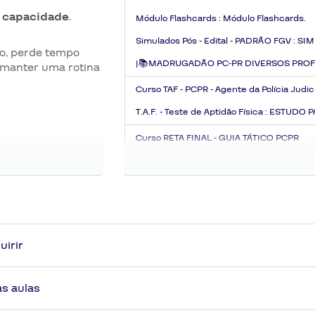
e capacidade
.
Módulo Flashcards :
Módulo Flashcards.
Simulados Pós - Edital - PADRÃO FGV :
SIM
o, perde tempo
|📚MADRUGADÃO PC-PR DIVERSOS PROF
 manter uma rotina
Curso
TAF - PCPR - Agente da Polícia Judic
T.A.F. - Teste de Aptidão Física :
ESTUDO PA
Curso
RETA FINAL - GUIA TÁTICO PCPR
0 - BRIEFING COM O DELTA FABIO FREIR
PLATAFORMA E O GUIA TÁTICO.
1 - MATERIAL DE INTELIGÊNCIA FGV :
MATE
2 - NÚCLEO DE OPERAÇÕES - PCPR | ACE
ACADEPOL PC PR, 02 - Operação ALVO CER
CAPTURA PC PR, 05 - Operação CONFIDENC
uirir
TIGRE PC PR, 08 - Operação MANDADO PC 
TOTAL PC PR, BAIXE E ACOMPANHE O GUIA
3 - FLASHCARDS TÁTICOS PCPR :
FLASHCA
nteúdos atualizados na data das gravações e baseado com a perspectiva 
as aulas
 de estratégia.
do AlfaCon.
ACESSE O SIMULADO PÓS-OPERAÇÃO :
S
essores, sempre dado por motivo de caso fortuito ou força maior.