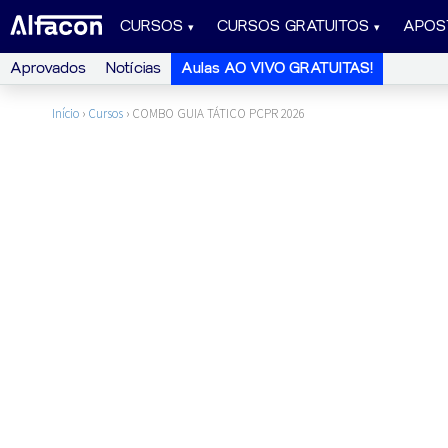
CURSOS
CURSOS GRATUITOS
APOS
Aprovados
Notícias
Aulas AO VIVO GRATUITAS!
Início
›
Cursos
›
COMBO GUIA TÁTICO PCPR 2026