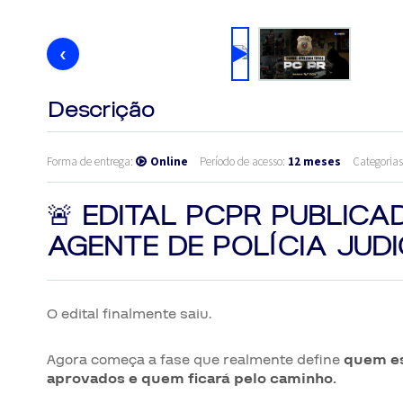
‹
Descrição
Forma de entrega:
Online
Período de acesso:
12 meses
Categoria
🚨 EDITAL PCPR PUBLICA
AGENTE DE POLÍCIA JUDI
O edital finalmente saiu.
Agora começa a fase que realmente define
quem es
aprovados e quem ficará pelo caminho.