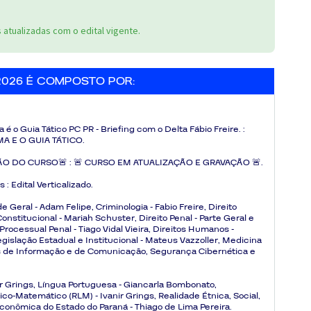
atualizadas com o edital vigente.
2026 É COMPOSTO POR:
 o Guia Tático PC PR - Briefing com o Delta Fábio Freire. :
A E O GUIA TÁTICO.
ÃO DO CURSO🚨 :
🚨 CURSO EM ATUALIZAÇÃO E GRAVAÇÃO 🚨.
s :
Edital Verticalizado.
e Geral - Adam Felipe, Criminologia - Fabio Freire, Direito
 Constitucional - Mariah Schuster, Direito Penal - Parte Geral e
Processual Penal - Tiago Vidal Vieira, Direitos Humanos -
gislação Estadual e Institucional - Mateus Vazzoller, Medicina
mas de Informação e de Comunicação, Segurança Cibernética e
nir Grings, Língua Portuguesa - Giancarla Bombonato,
ico-Matemático (RLM) - Ivanir Grings, Realidade Étnica, Social,
e Econômica do Estado do Paraná - Thiago de Lima Pereira.