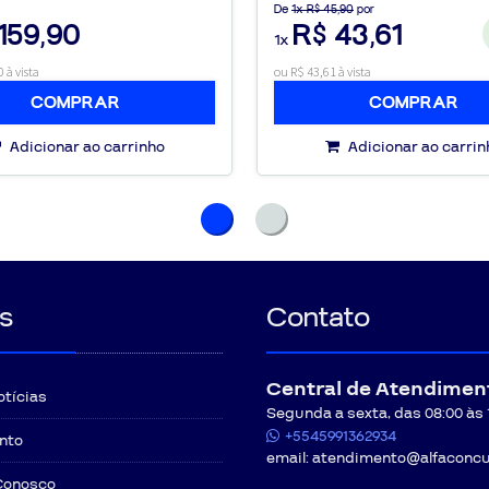
De
1x R$ 45,90
por
159,90
R$ 43,61
 Passados os sete dias para exercer o direito de arrependimento, o Contrat
 e até a véspera
1x
 à vista
ou R$ 43,61 à vista
nto) do curso: multa correspondente a 30% (trinta por cento) do valor pa
cumulativamente, os valores do material didático. Caso tenha direito à res
COMPRAR
COMPRAR
 por cento) do curso, não fará jus a restituição de valores, tão somente 
Adicionar ao carrinho
Adicionar ao carrin
eriores, o CONTRATANTE somente terá direito a estorno de valores se obs
Prazo máximo para solicitação de cancelamento com direito à e
Até
30
dias da 
ado por ciclos de
Até
60
dias da 
s
Contato
Até
120
dias da 
l rumo à
Até
180
dias da 
Até
180
dias da 
Central de Atendimen
otícias
em crédito para aquisição de outros produtos/serviços.
Segunda a sexta, das 08:00 às 12
iais
. O cancelamento com estorno integral de valores poderá ser requisita
+5545991362934
DO
nto
transferência da matrícula para terceiros.
email:
atendimento@alfaconcu
tes
. Ocorrendo o pedido de cancelamento de pagamentos recorrentes, 
Conosco
.