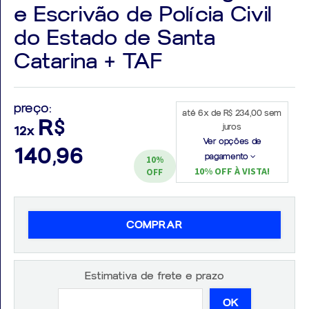
e Escrivão de Polícia Civil
do Estado de Santa
Catarina + TAF
Aprovados
preço:
Notícias
até 6x de R$ 234,00 sem
R$
juros
12x
Aulas
Ver opções de
140,96
pagamento
10%
AO
10% OFF À VISTA!
OFF
VIVO
GRATUITAS!
COMPRAR
Estimativa de frete e prazo
OK