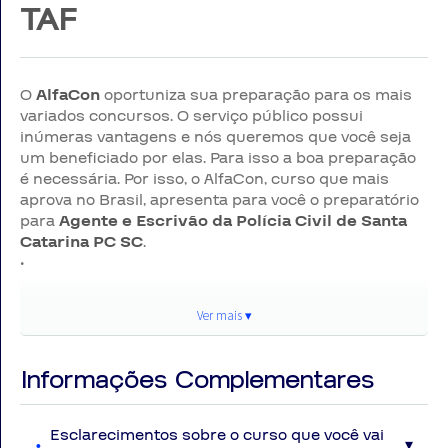
TAF
O
AlfaCon
oportuniza sua preparação para os mais
variados concursos. O serviço público possui
inúmeras vantagens e nós queremos que você seja
um beneficiado por elas. Para isso a boa preparação
é necessária. Por isso, o AlfaCon, curso que mais
aprova no Brasil, apresenta para você o preparatório
para
Agente e Escrivão da Polícia Civil de Santa
Catarina PC SC
.
•
💥 O que você encontra no
Ver mais ▾
Ver
COMBO PC SC:
mai
Informações Complementares
▾
🎥 Videoaulas objetivas
- Aulas claras e diretas com professores
Esclarecimentos sobre o curso que você vai