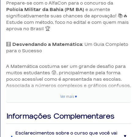
Prepare-se com o AlfaCon para o concurso da
Polícia Militar da Bahia (PM BA)
e aumente
significativamente suas chances de aprovação! 📚🔥
Estude com método, foco no edital e com quem mais
aprova no Brasil 🏆
🧮
Desvendando a Matemática
: Um Guia Completo
para o Sucesso
A Matemática costuma ser um grande desafio para
muitos estudantes 😰, principalmente pela forma
pouco acessível como é apresentada nas escolas.
Associada a números complexos e gráficos confusos,
ela acaba se tornando um obstáculo intimidante.
Ver mais ▾
Ver
Mas isso é um mito! 🚀
mai
Com a abordagem certa, qualquer pessoa pode
Informações Complementares
aprender Matemática. Este guia foi criado para
▾
tornar o aprendizado simples, acessível e envolvente,
Esclarecimentos sobre o curso que você vai
ajudando você a vencer essa barreira de vez.