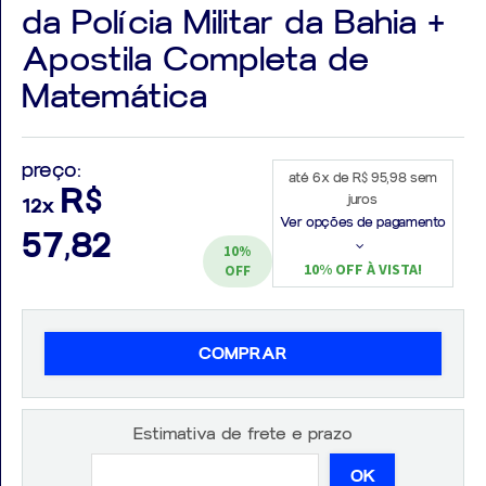
da Polícia Militar da Bahia +
Apostila Completa de
Matemática
Aprovados
preço:
Notícias
até 6x de R$ 95,98 sem
R$
juros
12x
Aulas
Ver opções de pagamento
57,82
10%
AO
10% OFF À VISTA!
OFF
VIVO
GRATUITAS!
COMPRAR
Estimativa de frete e prazo
OK