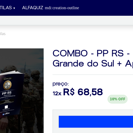
Apos...
TILAS
ALFAQUIZ
ilas
COMBO - PP RS - P
Grande do Sul + A
preço:
R$ 68,58
12x
10%
OFF