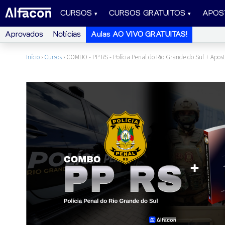
CURSOS
CURSOS GRATUITOS
APOS
Aprovados
Notícias
Aulas AO VIVO GRATUITAS!
Início
›
Cursos
›
COMBO - PP RS - Polícia Penal do Rio Grande do Sul + Apost