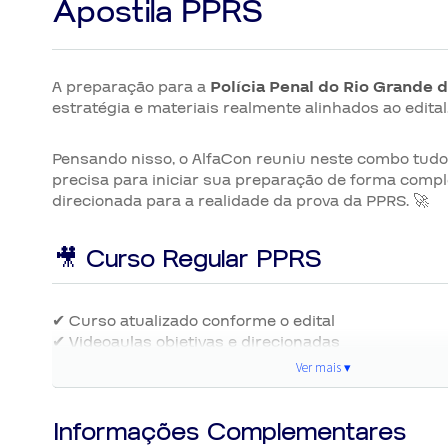
Apostila PPRS
A preparação para a
Polícia Penal do Rio Grande d
estratégia e materiais realmente alinhados ao edital.
Pensando nisso, o AlfaCon reuniu neste combo tudo
precisa para iniciar sua preparação de forma compl
direcionada para a realidade da prova da PPRS. 🚀
🎥 Curso Regular PPRS
✔ Curso atualizado conforme o edital
✔ Videoaulas objetivas e direcionadas
✔ Material de apoio em PDF
Ver mais ▾
✔ Professores especialistas em concursos policiais
✔ Acesso completo por 12 meses
✔ Conteúdo focado nos assuntos mais cobrados
Informações Complementares