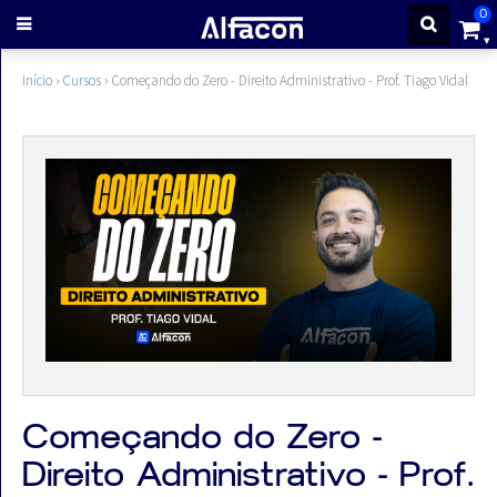
0
ENTRAR
Início
›
Cursos
›
Começando do Zero - Direito Administrativo - Prof. Tiago Vidal
CADASTRE-
SE
Cursos
Cursos
gratuitos
Começando do Zero -
Apostilas
Direito Administrativo - Prof.
ALFAQUIZ