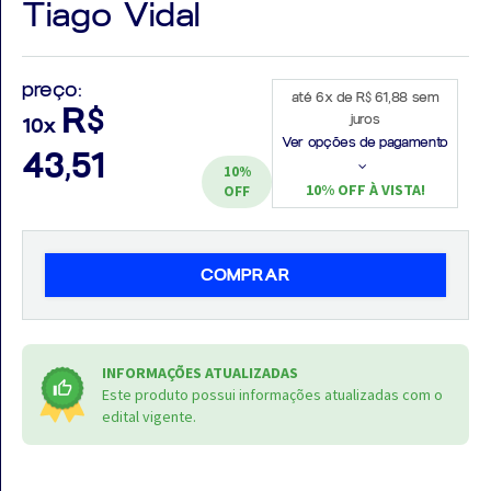
Tiago Vidal
preço:
até 6x de R$ 61,88 sem
R$
juros
10x
Aprovados
Ver opções de pagamento
43,51
Notícias
10%
10% OFF À VISTA!
OFF
Aulas
AO
COMPRAR
VIVO
GRATUITAS!
INFORMAÇÕES ATUALIZADAS
Este produto possui informações atualizadas com o
edital vigente.