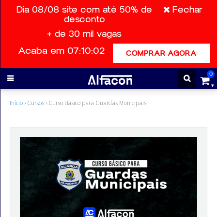
Dia 08/08 site com até 50% de
Fechar
desconto
+ de 30 mil vagas
ENTRAR
Acaba em 07:10:02
COMPRAR AGORA
CADASTRE-
0
SE
Início
›
Cursos
›
Curso Básico para Guardas Municipais
Cursos
Cursos
gratuitos
Apostilas
ALFAQUIZ