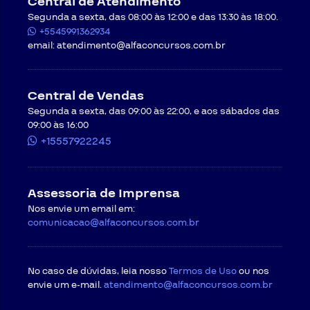
Central de Atendimento
deverá assistir gratuitamente a vídeoaulas
Segunda a sexta, das 08:00 às 12:00 e das 13:30 às 18:00.
demonstrativa, com o objetivo de testar a respectiva
+5545991362934
conexão.
email:
atendimento@alfaconcursos.com.br
Cancelamento do curso
Em caso de desistência do curso, será necessário
formalizar uma mensagem exclusiva para
Central de Vendas
cancelamento do pedido através do recurso “Solicitar
Segunda a sexta, das 09:00 às 22:00, e aos sábados das
Atendimento” disponível no site da
CONTRATADA
, ou
09:00 às 16:00
por meio do endereço de e-mail
atendimento@alfaconcursos.com.br
.
+15557922245
O cancelamento de cursos online pode ser
requisitado respeitando-se as condições a seguir, e
ocorrerá em até cinco dias úteis após a data de
Assessoria de Imprensa
recebimento do pedido, salvo a ocorrência de caso
fortuito ou força maior.
Nos envie um email em:
Regras para cancelamento com direito a
comunicacao@alfaconcursos.com.br
arrependimento
. O
CONTRATANTE
poderá exercer o
seu direito de arrependimento dentro do prazo de 07
(sete) dias a contar da confirmação do pagamento,
No caso de dúvidas, leia nosso
assim como preceitua o artigo 49 do Código de Defesa
Termos de Uso
ou nos
do Consumidor. O direito ao arrependimento será válido
envie um e-mail.
atendimento@alfaconcursos.com.br
somente para as compras feitas na modalidade online
ou à distância, em que o consumidor não tem contato