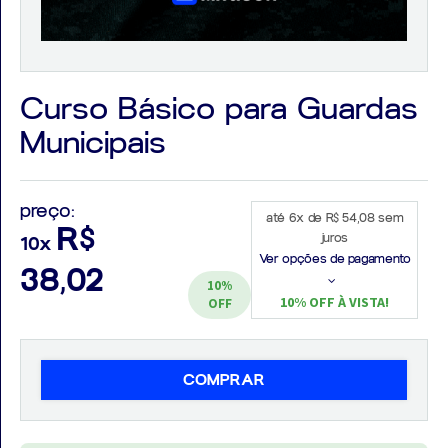
Curso Básico para Guardas
Aprovados
Municipais
Notícias
Aulas
preço:
até 6x de R$ 54,08 sem
R$
AO
juros
10x
Ver opções de pagamento
38,02
VIVO
10%
10% OFF À VISTA!
OFF
GRATUITAS!
COMPRAR