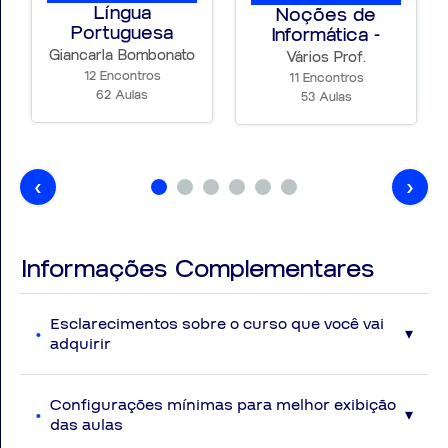
Língua
Noções de
Portuguesa
Informática -
Garanta já o seu curso e comece a mudar a sua vida!
Joã...
Giancarla Bombonato
Vários Prof.
12 Encontros
11 Encontros
62 Aulas
53 Aulas
‹
›
Informações Complementares
Esclarecimentos sobre o curso que você vai
adquirir
Disposições Gerais
Serão disponibilizadas ao aluno vídeoaulas com
Configurações mínimas para melhor exibição
conteúdos atualizados na data das gravações e
das aulas
baseado com a perspectiva das principais bancas