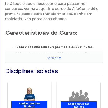
terá todo o apoio necessário para passar no
concurso. Venha adquirir o curso do AlfaCon e dê o
primeiro passo para transformar seu sonho em
realidade. Não perca essa chance!
Características do Curso:
Cada videoaula tem duração média de 30 minutos.
Videoaulas e apostilas em PDF acessadas online.
Ver mais ▾
Ver
Clique na foto do professor para maiores informações
sobre o módulo.
mai
Disciplinas Isoladas
Compra segura através de cartão de crédito ou boleto
▾
bancário.
Fique atento à descrição do módulo para conferir quais
conteúdos do edital foram oferecidos no curso.
Faça parte do time dos aprovados e conheça as
Conhecimentos
Conhecimentos
Básicos
vantagens de ser um Alfartano!
Básicos