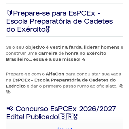
🔰Prepare-se para EsPCEx -
Escola Preparatória de Cadetes
do Exército🎖️
Se o seu
objetivo
é
vestir a farda, liderar homens
e
construir uma
carreira
de
honra no Exército
Brasileiro… essa é a sua missão!
🔥
Prepare-se com o
AlfaCon
para conquistar sua vaga
na
EsPCEx - Escola Preparatória de Cadetes do
Exército
e dar o primeiro passo rumo ao oficialato. 🚀
📚
📢 Concurso EsPCEx 2026/2027
Edital Publicado!🇧🇷🎖️
Ver mais ▾
Ver