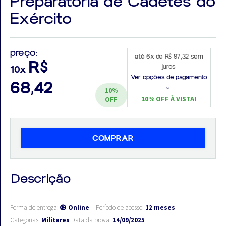
Preparatória de Cadetes do
Exército
preço:
até 6x de R$ 97,32 sem
Aprovados
R$
juros
10x
Ver opções de pagamento
Notícias
68,42
10%
10% OFF À VISTA!
OFF
Aulas
AO
COMPRAR
VIVO
GRATUITAS!
Descrição
Forma de entrega:
Online
Período de acesso:
12 meses
Categorias:
Militares
Data da prova:
14/09/2025