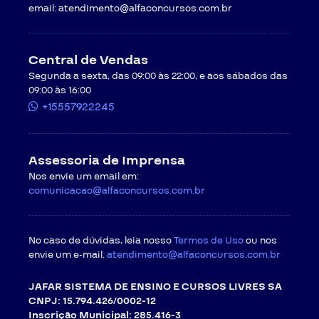
email:
atendimento@alfaconcursos.com.br
Cancelamento do curso
Em caso de desistência do curso, será necessário
formalizar uma mensagem exclusiva para
Central de Vendas
cancelamento do pedido através do recurso “Solicitar
Segunda a sexta, das 09:00 às 22:00, e aos sábados das
Atendimento” disponível no site da
CONTRATADA
, ou
09:00 às 16:00
por meio do endereço de e-mail
atendimento@alfaconcursos.com.br
.
+15557922245
O cancelamento de cursos online pode ser
requisitado respeitando-se as condições a seguir, e
ocorrerá em até cinco dias úteis após a data de
Assessoria de Imprensa
recebimento do pedido, salvo a ocorrência de caso
fortuito ou força maior.
Nos envie um email em:
Regras para cancelamento com direito a
comunicacao@alfaconcursos.com.br
arrependimento
. O
CONTRATANTE
poderá exercer o
seu direito de arrependimento dentro do prazo de 07
(sete) dias a contar da confirmação do pagamento,
No caso de dúvidas, leia nosso
assim como preceitua o artigo 49 do Código de Defesa
Termos de Uso
ou nos
do Consumidor. O direito ao arrependimento será válido
envie um e-mail.
atendimento@alfaconcursos.com.br
somente para as compras feitas na modalidade online
ou à distância, em que o consumidor não tem contato
JAFAR SISTEMA DE ENSINO E CURSOS LIVRES SA
direto com o produto no momento da compra.
CNPJ: 15.794.426/0002-12
Em observância ao direito de
Inscrição Municipal: 285.416-3