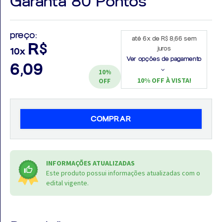
Garanta 80 Pontos
preço:
até 6x de R$ 8,66 sem
R$
juros
10x
Aprovados
Ver opções de pagamento
6,09
10%
Notícias
10% OFF À VISTA!
OFF
Aulas
AO
COMPRAR
VIVO
GRATUITAS!
INFORMAÇÕES ATUALIZADAS
Este produto possui informações atualizadas com o
edital vigente.