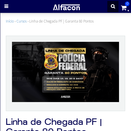
0
ENTRAR
Início
›
Cursos
›
Linha de Chegada PF | Garanta 80 Pontos
CADASTRE-
SE
Cursos
Cursos
gratuitos
Apostilas
Linha de Chegada PF |
ALFAQUIZ