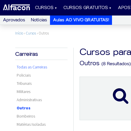
CURSOS
CURSOS GRATUITOS
APOS
Aprovados
Notícias
Aulas AO VIVO GRATUITAS!
Início
›
Cursos
›
Outros
Cursos par
Carreiras
Outros
(8 Resultados)
Todas as Carreiras
Policiais
Tribunais
Militares
Administrativas
Outros
Bombeiros
Matérias Isoladas