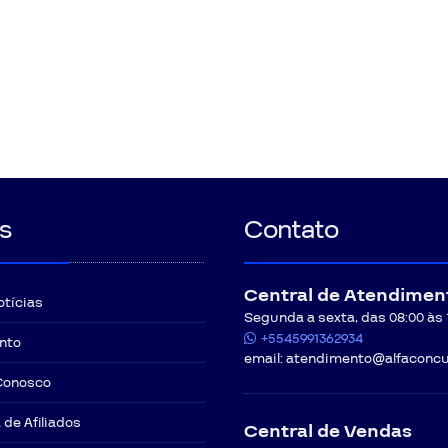
s
Contato
Central de Atendimen
otícias
Segunda a sexta, das 08:00 às 12
+5545991362934
nto
email:
atendimento@alfaconcu
Conosco
de Afiliados
Central de Vendas