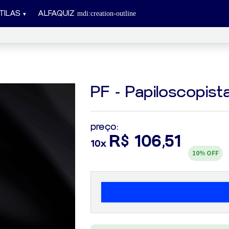
TILAS
ALFAQUIZ
PF - Papiloscopista
preço:
R$ 106,51
10x
10%
OFF