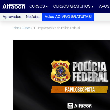
CURSOS
CURSOS GRATUITOS
APOS
Aprovados
Notícias
Aulas AO VIVO GRATUITAS!
Início
›
Cursos
›
PF - Papiloscopista da Polícia Federal