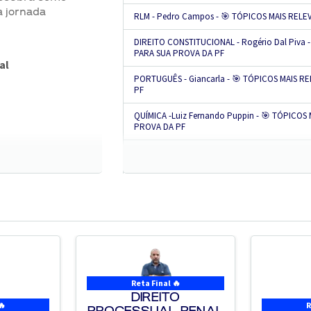
a jornada
RLM - Pedro Campos - 🎯 TÓPICOS MAIS REL
DIREITO CONSTITUCIONAL - Rogério Dal Piva 
PARA SUA PROVA DA PF
al
PORTUGUÊS - Giancarla - 🎯 TÓPICOS MAIS 
PF
QUÍMICA -Luiz Fernando Puppin - 🎯 TÓPICOS
PROVA DA PF
BIOLOGIA - Pedro Canezin - 🎯 TÓPICOS MAI
DA PF
ESTATÍSTICA - Leandro de Souza - 🎯 TÓPICO
PROVA DA PF
0 - ORGANIZAÇÃO DO ESTUDO
Organizando seus estudos com Evandro Gued
BLOCO I
Reta Final 🔥
DIREITO
🔥
R