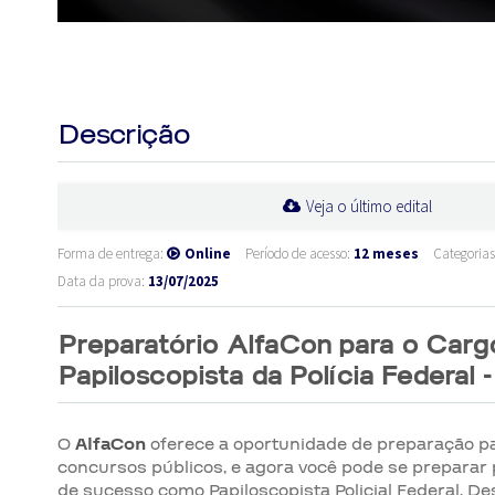
Descrição
Veja o último edital
Forma de entrega:
Online
Período de acesso:
12 meses
Categoria
Data da prova:
13/07/2025
Preparatório AlfaCon para o Carg
Papiloscopista da Polícia Federal 
O
AlfaCon
oferece a oportunidade de preparação pa
concursos públicos, e agora você pode se preparar
de sucesso como Papiloscopista Policial Federal. 