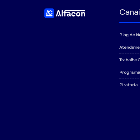
comece a transformar sua vida profissional hoje m
time dos aprovados com o
AlfaCon
!
Canai
Blog de N
Atendime
Trabalhe 
Programa 
Pirataria