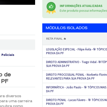
INFORMAÇÕES ATUALIZADAS
Este produto possui informações 
MÓDULOS ISOLADOS
RETA FINAL 🔥
LEGISLAÇÃO ESPECIAL - Filipe Ávila -🎯 TÓPI
PROVA DA PF
s:
Policiais
DIREITO ADMINISTRATIVO - Tiago Vidal -🎯T
SUA PROVA DA PF
o de
DIREITO PROCESSUAL PENAL - Norberto Florin
RELEVANTES PARA SUA PROVA DA PF
- PF
INFORMÁTICA - João Paulo - 🎯 TÓPICOS MA
DA PF
ra diversos
DIREITO PENAL - Lucas Fávero - 🎯 TÓPICOS 
 para uma carreira
PROVA DA PF
Descubra como