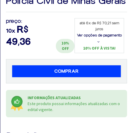
Polícia Civil de Minas Gerais
preço:
até 6x de R$ 70,21 sem
R$
juros
10x
Aprovados
Ver opções de pagamento
49,36
10%
Notícias
10% OFF À VISTA!
OFF
Aulas
AO
COMPRAR
VIVO
GRATUITAS!
INFORMAÇÕES ATUALIZADAS
Este produto possui informações atualizadas com o
edital vigente.