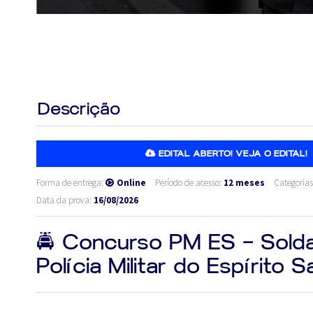
Descrição
EDITAL ABERTO! VEJA O EDITAL!
Forma de entrega:
Online
Período de acesso:
12 meses
Categoria
Data da prova:
16/08/2026
🚔 Concurso PM ES – Sold
Polícia Militar do Espírito S