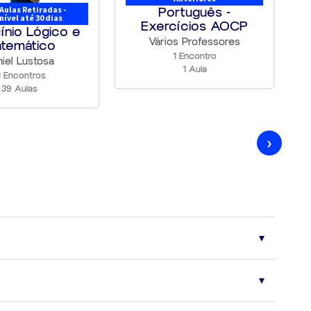
Aulas Retiradas -
Português -
nível até 30 dias
11 ENCONTROS
Exercícios AOCP
ínio Lógico e
Vários Professores
temático
21 Aulas
1 Encontro
iel Lustosa
1 Aula
10 Aulas
1 Encontros
39 Aulas
5 Aulas
30 Aulas
›
10 ENCONTROS
31 Aulas
das principais bancas examinadoras. Eventuais modificações no