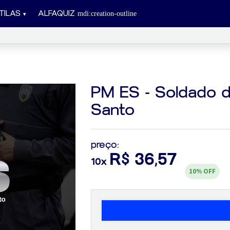
TILAS
ALFAQUIZ
PM ES - Soldado da 
Santo
preço:
R$ 36,57
10x
10%
OFF