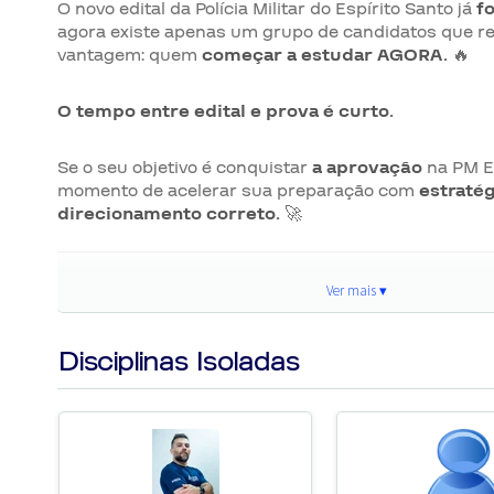
O novo edital da Polícia Militar do Espírito Santo já
f
agora existe apenas um grupo de candidatos que r
vantagem: quem
começar a estudar AGORA.
🔥
O tempo entre edital e prova é curto.
Se o seu objetivo é conquistar
a aprovação
na PM ES
momento de acelerar sua preparação com
estratég
direcionamento correto.
🚀
📢 Edital PUBLICADO – PM
Ver mais ▾
Disciplinas Isoladas
📅
Período de inscrições:
08/06 a 08/07/2026
💳
Taxa de Inscrição:
R$ 130
🆓
Solicitação de isenção:
08/06 a 09/06/2026
⚠️
Pagamento da taxa:
até 09/07/2026
📍
Local de prova:
Grande Vitória/ES