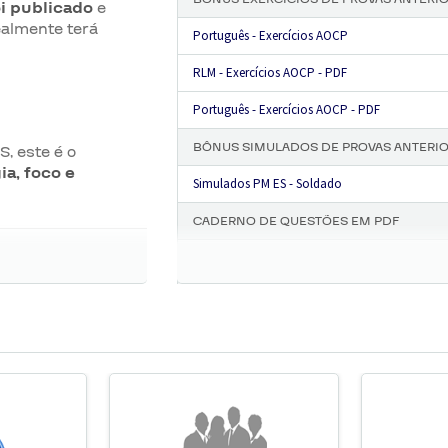
oi publicado
e
ealmente terá
Português - Exercícios AOCP
RLM - Exercícios AOCP - PDF
Português - Exercícios AOCP - PDF
BÔNUS SIMULADOS DE PROVAS ANTERI
, este é o
ia, foco e
Simulados PM ES - Soldado
CADERNO DE QUESTÕES EM PDF
CADERNO DE QUESTÕES EM PDF ESPECÍFICO 
 ES 2026
CONHECIMENTOS BÁSICOS
REDAÇÃO
LÍNGUA PORTUGUESA
RACIOCÍNIO LÓGICO
MATEMÁTICA