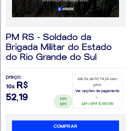
Aprovados
PM RS - Soldado da
Brigada Militar do Estado
Notícias
do Rio Grande do Sul
Aulas
AO
preço:
até 6x de R$ 74,24 sem
VIVO
R$
juros
10x
Ver opções de pagamento
GRATUITAS!
52,19
10%
10% OFF À VISTA!
OFF
COMPRAR