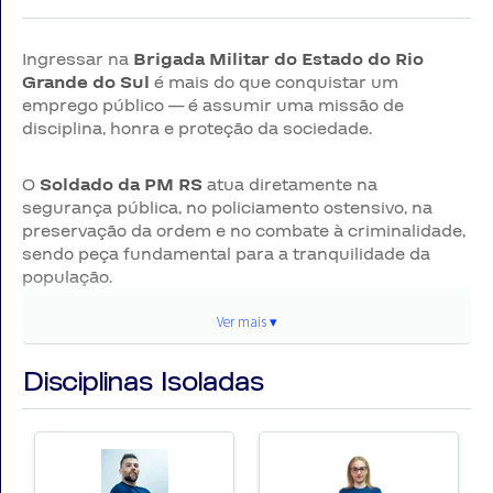
Ingressar na
Brigada Militar do Estado do Rio
Grande do Sul
é mais do que conquistar um
emprego público — é assumir uma missão de
disciplina, honra e proteção da sociedade.
O
Soldado da PM RS
atua diretamente na
segurança pública, no policiamento ostensivo, na
preservação da ordem e no combate à criminalidade,
sendo peça fundamental para a tranquilidade da
população.
Ver mais ▾
Ver
Pensando nisso,
o AlfaCon,
curso que mais aprova
no Brasil, preparou um treinamento completo e
mai
Disciplinas Isoladas
estratégico para você conquistar sua vaga e iniciar
uma carreira sólida na área policial. 👮‍♂️📚
▾
📢 Informações do Concurso