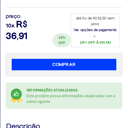
preço:
até 6x de R$ 52,50 sem
R$
juros
10x
Ver opções de pagamento
Aprovados
36,91
10%
10% OFF À VISTA!
OFF
Notícias
Aulas
COMPRAR
AO
VIVO
INFORMAÇÕES ATUALIZADAS
GRATUITAS!
Este produto possui informações atualizadas com o
edital vigente.
Descrição