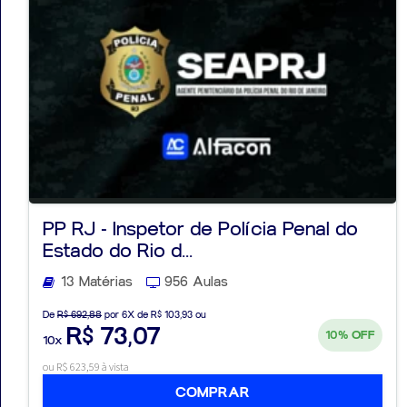
PP RJ - Inspetor de Polícia Penal do
Estado do Rio d...
13 Matérias
956 Aulas
De
R$ 692,88
por 6X de R$ 103,93 ou
R$ 73,07
10%
OFF
10x
ou R$ 623,59 à vista
COMPRAR