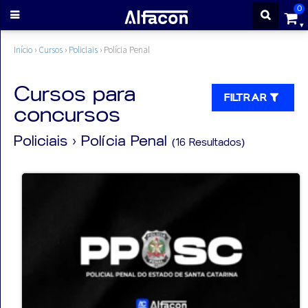
0
ENTRAR
Início
›
Cursos
›
Policiais
›
Polícia Penal
CADASTRE-
Cursos para
FILTRAR
concursos
SE
Policiais
› Polícia Penal
(16 Resultados)
Cursos
Cursos
gratuitos
Apostilas
ALFAQUIZ