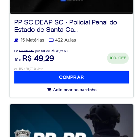
PP SC DEAP SC - Policial Penal do
Estado de Santa Ca...
Aprovados
15 Matérias
422 Aulas
Notícias
De
R$ 467,46
por 6X de R$ 70,12 ou
R$ 49,29
10%
OFF
10x
Aulas
ou R$ 420,71 à vista
AO
COMPRAR
VIVO
Adicionar ao carrinho
GRATUITAS!