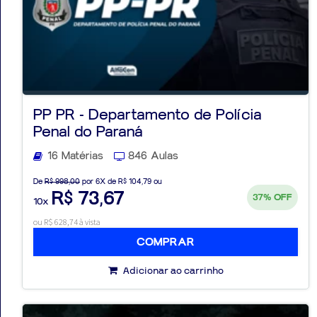
PP PR - Departamento de Polícia
Penal do Paraná
16 Matérias
846 Aulas
De
R$ 998,00
por 6X de R$ 104,79 ou
R$ 73,67
37%
OFF
10x
ou R$ 628,74 à vista
COMPRAR
Adicionar ao carrinho