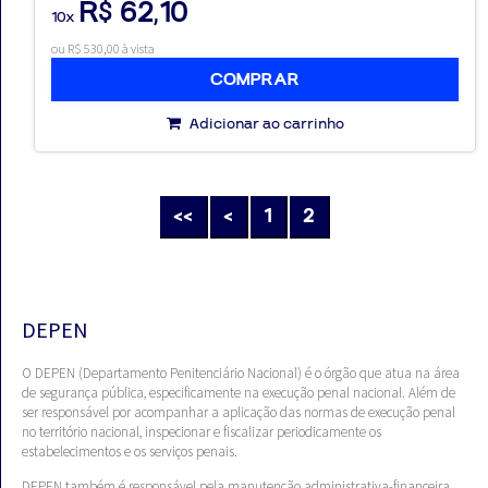
R$ 62,10
10x
ou R$ 530,00 à vista
COMPRAR
Adicionar ao carrinho
<<
<
1
2
DEPEN
O DEPEN (Departamento Penitenciário Nacional) é o órgão que atua na área
de segurança pública, especificamente na execução penal nacional. Além de
ser responsável por acompanhar a aplicação das normas de execução penal
no território nacional, inspecionar e fiscalizar periodicamente os
estabelecimentos e os serviços penais.
DEPEN também é responsável pela manutenção administrativa-financeira