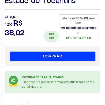
Estado de Tocantins
preço:
até 6x de R$ 54,08 sem
R$
juros
10x
Aprovados
Ver opções de pagamento
38,02
10%
Notícias
10% OFF À VISTA!
OFF
Aulas
AO
COMPRAR
VIVO
GRATUITAS!
INFORMAÇÕES ATUALIZADAS
Este produto possui informações atualizadas com o
edital vigente.