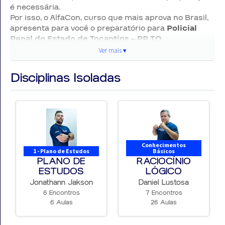
é necessária.
Por isso, o AlfaCon, curso que mais aprova no Brasil,
apresenta para você o preparatório para
Policial
Penal do Estado de Tocantins – PP TO.
Ver mais ▾
Ver
📌 Detalhes Importantes do
mai
Disciplinas Isoladas
Concurso
▾
🏛️ ÓRGÃO:
Polícia Penal do Estado de Tocantins
🌎 ESTADO:
Tocantins – TO
💼 CARGO:
Policial Penal
Conhecimentos
1 - Plano de Estudos
Básicos
📄 STATUS:
Concurso previsto
PLANO DE
RACIOCÍNIO
🧠 BANCA:
A definir
ESTUDOS
LÓGICO
Jonathann Jakson
Daniel Lustosa
🗓️ PERÍODO DE INSCRIÇÃO:
6 Encontros
7 Encontros
6 Aulas
26 Aulas
💵 TAXA DE INSCRIÇÃO:
A definir
📝 DATA DA PROVA:
A definir