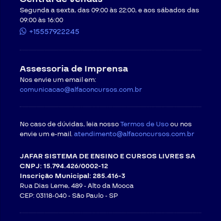
cancelamento do pedido através do recurso “Solicitar
vida!
Segunda a sexta, das 09:00 às 22:00, e aos sábados das
Atendimento” disponível no site da
CONTRATADA
, ou
09:00 às 16:00
por meio do endereço de e-mail
atendimento@alfaconcursos.com.br
.
+15557922245
O cancelamento de cursos online pode ser
requisitado respeitando-se as condições a seguir, e
ocorrerá em até cinco dias úteis após a data de
Assessoria de Imprensa
recebimento do pedido, salvo a ocorrência de caso
fortuito ou força maior.
Nos envie um email em:
Regras para cancelamento com direito a
comunicacao@alfaconcursos.com.br
arrependimento
. O
CONTRATANTE
poderá exercer o
seu direito de arrependimento dentro do prazo de 07
(sete) dias a contar da confirmação do pagamento,
No caso de dúvidas, leia nosso
assim como preceitua o artigo 49 do Código de Defesa
Termos de Uso
ou nos
do Consumidor. O direito ao arrependimento será válido
envie um e-mail.
atendimento@alfaconcursos.com.br
somente para as compras feitas na modalidade online
ou à distância, em que o consumidor não tem contato
JAFAR SISTEMA DE ENSINO E CURSOS LIVRES SA
direto com o produto no momento da compra.
CNPJ: 15.794.426/0002-12
Em observância ao direito de
Inscrição Municipal: 285.416-3
arrependimento, a
CONTRATADA
permite que o
Rua Dias Leme, 489 - Alto da Mooca
CONTRATANTE faça o download de até 5 materiais
CEP: 03118-040 -
São Paulo - SP
didáticos (PDFs, cadernos etc.) e assista até 5
aulas, volume de conteúdo suficiente para que o
CONTRATANTE conheça o produto/serviço que