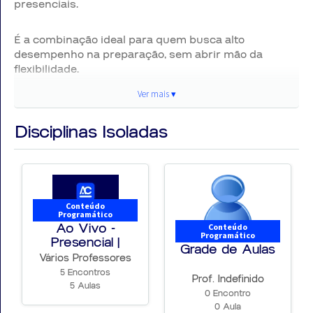
presenciais.
É a combinação ideal para quem busca alto
desempenho na preparação, sem abrir mão da
flexibilidade.
Ver mais ▾
🎯** Como funciona?**
Aulas transmitidas ao vivo, seguindo a programação
Disciplinas Isoladas
do presencial
Conteúdo alinhado ao edital e às exigências da banca
Rotina de estudos estruturada, como em sala de aula
Possibilidade de acompanhar de qualquer lugar
💡 Por que escolher o Presencial em Casa?
Conteúdo
Programático
✅ Mesma qualidade e intensidade do presencial
Ao Vivo -
Conteúdo
Programático
Presencial |
✅ Disciplina e ritmo de estudo guiado
Grade de Aulas
Aula...
✅ Economia de tempo e deslocamento
Vários Professores
✅ Ideal para quem quer manter consistência na
5 Encontros
Prof. Indefinido
preparação
5 Aulas
0 Encontro
0 Aula