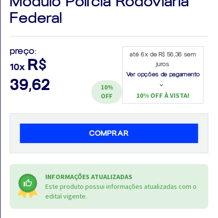
Módulo Polícia Rodoviária
Federal
preço:
até 6x de R$ 56,36 sem
Aprovados
R$
juros
10x
Ver opções de pagamento
Notícias
39,62
10%
10% OFF À VISTA!
OFF
Aulas
AO
COMPRAR
VIVO
GRATUITAS!
INFORMAÇÕES ATUALIZADAS
Este produto possui informações atualizadas com o
edital vigente.