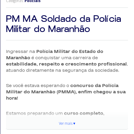
Categorias:
Policiais
PM MA Soldado da Polícia
Militar do Maranhão
Ingressar na
Polícia Militar do Estado do
Maranhão
é conquistar uma carreira de
estabilidade, respeito e crescimento profissional
,
atuando diretamente na segurança da sociedade.
Se você estava esperando o
concurso da Polícia
Militar do Maranhão (PMMA), enfim chegou a sua
hora!
Estamos preparando um
curso completo,
totalmente alinhado ao perfil da
banca CEBRASPE,
Ver mais ▾
Ver
para que você chegue altamente preparado no
grande dia.