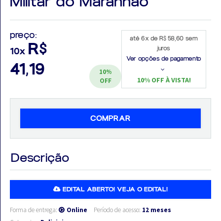
Militar do Maranhão
preço:
até 6x de R$ 58,60 sem
R$
juros
10x
Aprovados
Ver opções de pagamento
41,19
10%
Notícias
10% OFF À VISTA!
OFF
Aulas
AO
COMPRAR
VIVO
Descrição
GRATUITAS!
EDITAL ABERTO! VEJA O EDITAL!
Forma de entrega:
Online
Período de acesso:
12 meses