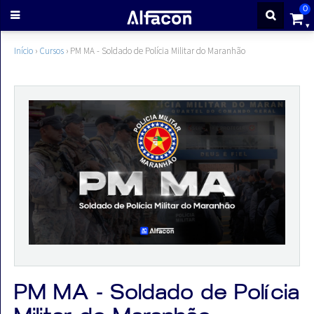
0
ENTRAR
Início
›
Cursos
›
PM MA - Soldado de Polícia Militar do Maranhão
CADASTRE-
SE
Cursos
Cursos
gratuitos
Apostilas
PM MA - Soldado de Polícia
ALFAQUIZ