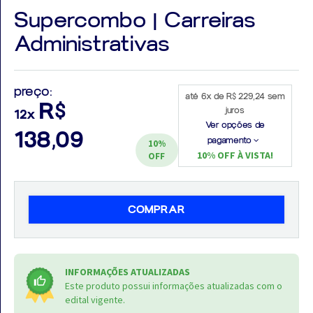
Supercombo | Carreiras
Administrativas
Aprovados
preço:
até 6x de R$ 229,24 sem
R$
Notícias
juros
12x
Ver opções de
138,09
Aulas
pagamento
10%
10% OFF À VISTA!
OFF
AO
VIVO
COMPRAR
GRATUITAS!
INFORMAÇÕES ATUALIZADAS
Este produto possui informações atualizadas com o
edital vigente.