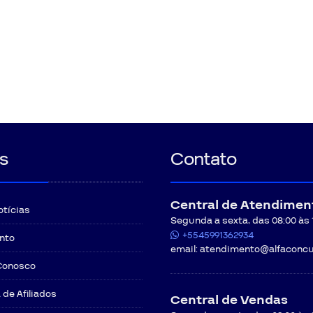
s
Contato
Central de Atendimen
otícias
Segunda a sexta, das 08:00 às 12
+5545991362934
nto
email:
atendimento@alfaconcu
Conosco
de Afiliados
Central de Vendas