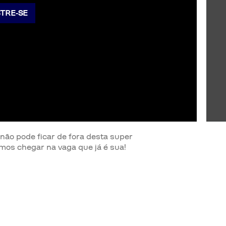
TRE-SE
não pode ficar de fora desta super
emos chegar na vaga que já é sua!