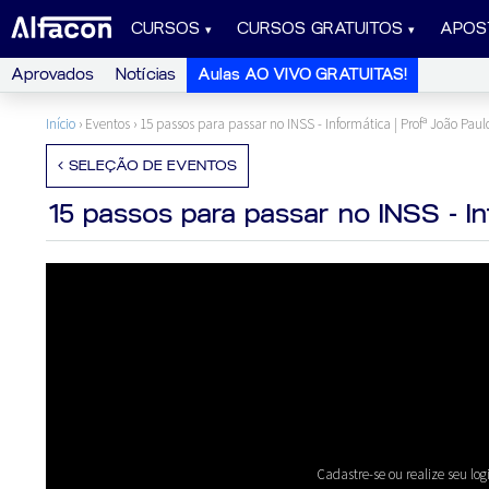
CURSOS
CURSOS GRATUITOS
APOS
Aprovados
Notícias
Aulas AO VIVO GRATUITAS!
Início
› Eventos ›
15 passos para passar no INSS - Informática | Profª João Paul
SELEÇÃO DE EVENTOS
15 passos para passar no INSS - In
Cadastre-se ou realize seu log