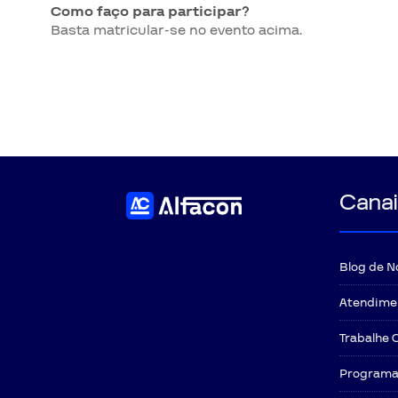
Como faço para participar?
Basta matricular-se no evento acima.
Canai
Blog de N
Atendime
Trabalhe 
Programa 