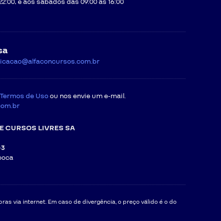
22:00, e aos sábados das 09:00 às 16:00
sa
icacao@alfaconcursos.com.br
Termos de Uso
ou nos envie um e-mail.
com.br
E CURSOS LIVRES SA
-3
ooca
as via internet. Em caso de divergência, o preço válido é o do