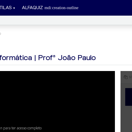
TILAS
ALFAQUIZ
o
formática | Profª João Paulo
M
in para ter acesso completo