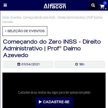
0
ENTRAR
Início
› Eventos ›
Começando do Zero INSS - Direito Administrativo | Profº Dalmo
Azevedo
CADASTRE-
SELEÇÃO DE EVENTOS
Começando do Zero INSS - Direito
SE
Administrativo | Profº Dalmo
Azevedo
Cursos
01/04/2021
18h
Cursos
gratuitos
Cadastre-se ou realize seu login para ter acesso completo
Apostilas
CADASTRE-SE
ALFAQUIZ