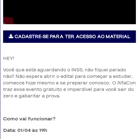
Aprovados
CADASTRE-SE PARA TER ACESSO AO MATERIAL
Notícias
HEY!
Aulas
Você que está aguardando o INSS, não fiquei parado
AO
não!! Não espera abrir o edital para começar a estudar,
comecce hoje mesmo a se preparar conosco. O AlfaCon
VIVO
traz esse evento gratuito e imperdível para você sair do
zero e gabaritar a prova.
GRATUITAS!
Como vai funcionar?
Data: 01/04
às 19h