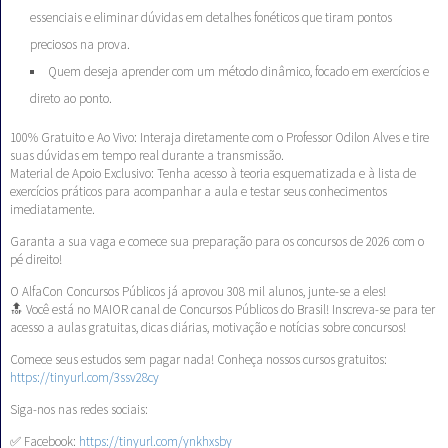
essenciais e eliminar dúvidas em detalhes fonéticos que tiram pontos
preciosos na prova.
Quem deseja aprender com um método dinâmico, focado em exercícios e
direto ao ponto.
100% Gratuito e Ao Vivo: Interaja diretamente com o Professor Odilon Alves e tire
suas dúvidas em tempo real durante a transmissão.
Material de Apoio Exclusivo: Tenha acesso à teoria esquematizada e à lista de
exercícios práticos para acompanhar a aula e testar seus conhecimentos
imediatamente.
Garanta a sua vaga e comece sua preparação para os concursos de 2026 com o
pé direito!
O AlfaCon Concursos Públicos já aprovou 308 mil alunos, junte-se a eles!
🔝 Você está no MAIOR canal de Concursos Públicos do Brasil! Inscreva-se para ter
acesso a aulas gratuitas, dicas diárias, motivação e notícias sobre concursos!
Comece seus estudos sem pagar nada! Conheça nossos cursos gratuitos:
https://tinyurl.com/3ssv28cy
Siga-nos nas redes sociais:
✅ Facebook:
https://tinyurl.com/ynkhxsby