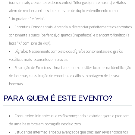
(orais, nasais, crescentes e decrescentes), Tritongos (orais e nasais) e Hiatos,
além de receber alertas sobre palavras de duplo entendimento como
"Uruguaiana" e "veia".
Encontros Consonantais: Aprenda a diferenciar perfeitamente os encontros
consonantais puros (perfeitos), disjuntos (imperfeitos) e o encontro fonético (a
letra "X" com som de /ks/).
Dígrafos: Mapeamento completo dos dígrafos consonantais e dígrafos
vocálicos mais recorrentes em provas.
Resolução de Exercícios: Uma bateria de questões focadas na identificação
de fonemas, classificação de encontros vocálicos e contagem de letras e
fonemas.
PARA QUEM É ESTE EVENTO?
Concurseiros iniciantes que estão começando a estudar agora e precisam
de uma base forte em português desde o zero.
Estudantes intermediários ou avançados que precisam revisar conceitos