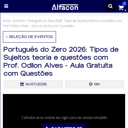
0
ENTRAR
Início
› Eventos ›
Português do Zero 2026: Tipos de Sujeitos teoria e questões com
Prof. Odilon Alves - Aula Gratuita com Questões
CADASTRE-
SELEÇÃO DE EVENTOS
Português do Zero 2026: Tipos de
SE
Sujeitos teoria e questões com
Prof. Odilon Alves - Aula Gratuita
Cursos
com Questões
Cursos
14/07/2026
14h
gratuitos
Apostilas
Cadastre-se ou realize seu login para ter acesso completo
ALFAQUIZ