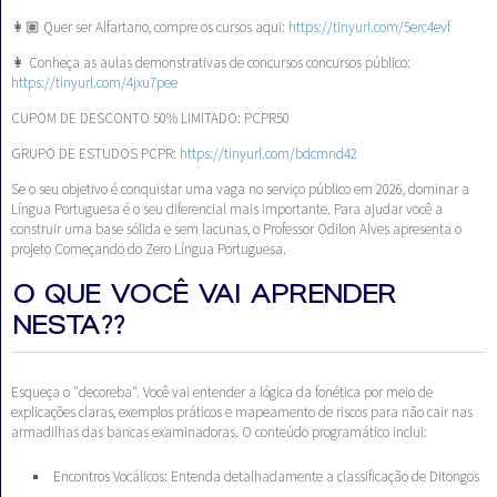
👩🏽‍ Quer ser Alfartano, compre os cursos aqui:
https://tinyurl.com/5erc4evf
👩 Conheça as aulas demonstrativas de concursos concursos público:
https://tinyurl.com/4jxu7pee
CUPOM DE DESCONTO 50% LIMITADO: PCPR50
GRUPO DE ESTUDOS PCPR:
https://tinyurl.com/bdcmnd42
Se o seu objetivo é conquistar uma vaga no serviço público em 2026, dominar a
Língua Portuguesa é o seu diferencial mais importante. Para ajudar você a
construir uma base sólida e sem lacunas, o Professor Odilon Alves apresenta o
projeto Começando do Zero Língua Portuguesa.
O QUE VOCÊ VAI APRENDER
NESTA??
Esqueça o "decoreba". Você vai entender a lógica da fonética por meio de
explicações claras, exemplos práticos e mapeamento de riscos para não cair nas
armadilhas das bancas examinadoras. O conteúdo programático inclui:
Encontros Vocálicos: Entenda detalhadamente a classificação de Ditongos