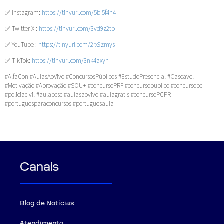
✅ Instagram:
https://tinyurl.com/5bj5f4h4
✅ Twitter X :
https://tinyurl.com/3vd9z2tb
✅ YouTube :
https://tinyurl.com/2rx9zmys
✅ TikTok:
https://tinyurl.com/3nk4axyh
#AlfaCon #AulasAoVivo #ConcursosPúblicos #EstudoPresencial #Cascavel
#Motivação #Aprovação #SOU+ #concursoPRF #concursopublico #concursopc
#policiacivil #aulapcsc #aulasaovivo #aulagratis #concursoPCPR
#portuguesparaconcursos #portuguesaula
Canais
Blog de Notícias
Atendimento