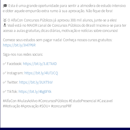
🎓 Esta é uma grande oportunidade para sentir a atmosfera de estudo intensivo
e obter aquele empurrão extra rumo à sua aprovação. Não fique de fora!
🥇 O AlfaCon Concursos Públicos já aprovou 308 mil alunos, junte-se a eles!
🔝 Você está no MAIOR canal de Concursos Públicos do Brasil! Inscreva-se para ter
acesso a aulas gratuitas, dicas diárias, motivação e notícias sobre concursos!
Comece seus estudos sem pagar nada! Conheça nossos cursos gratuitos:
https://bit.ly/3I47P6R
Siga-nos nas redes sociais:
✅ Facebook:
https://bit.ly/3JETkXD
✅ Instagram:
https://bit.ly/4lUTJCQ
✅ Twitter:
https://bit.ly/3UXT9sV
✅ TikTok:
https://bit.ly/46g8FXk
#AlfaCon #AulasAoVivo #ConcursosPúblicos #EstudoPresencial #Cascavel
#Motivação #Aprovação #SOU+ #concursoPRF