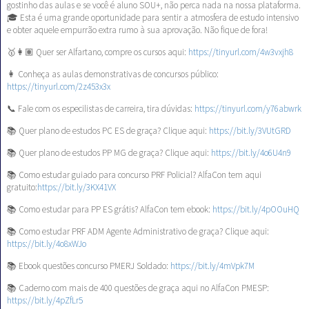
gostinho das aulas e se você é aluno SOU+, não perca nada na nossa plataforma.
🎓 Esta é uma grande oportunidade para sentir a atmosfera de estudo intensivo
e obter aquele empurrão extra rumo à sua aprovação. Não fique de fora!
🥇👩🏽‍ Quer ser Alfartano, compre os cursos aqui:
https://tinyurl.com/4w3vxjh8
👩 Conheça as aulas demonstrativas de concursos público:
https://tinyurl.com/2z453x3x
📞 Fale com os especilistas de carreira, tira dúvidas:
https://tinyurl.com/y76abwrk
📚 Quer plano de estudos PC ES de graça? Clique aqui:
https://bit.ly/3VUtGRD
📚 Quer plano de estudos PP MG de graça? Clique aqui:
https://bit.ly/4o6U4n9
📚 Como estudar guiado para concurso PRF Policial? AlfaCon tem aqui
gratuito:
https://bit.ly/3KX41VX
📚 Como estudar para PP ES grátis? AlfaCon tem ebook:
https://bit.ly/4pOOuHQ
📚 Como estudar PRF ADM Agente Administrativo de graça? Clique aqui:
https://bit.ly/4o8xWJo
📚 Ebook questões concurso PMERJ Soldado:
https://bit.ly/4mVpk7M
📚 Caderno com mais de 400 questões de graça aqui no AlfaCon PMESP:
https://bit.ly/4pZfLr5