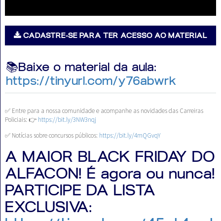
CADASTRE-SE PARA TER ACESSO AO MATERIAL
Aprovados
📚Baixe o material da aula:
Notícias
https://tinyurl.com/y76abwrk
Aulas
✅ Entre para a nossa comunidade e acompanhe as novidades das Carreiras
AO
Policiais: 👉
https://bit.ly/3NW3nqj
✅ Notícias sobre concursos públicos:
https://bit.ly/4mQGvqY
VIVO
A MAIOR BLACK FRIDAY DO
GRATUITAS!
ALFACON! É agora ou nunca!
PARTICIPE DA LISTA
EXCLUSIVA: