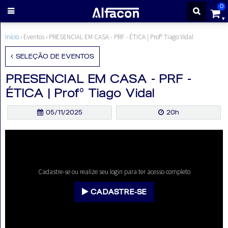
0
ENTRAR
Início
› Eventos ›
PRESENCIAL EM CASA - PRF - ÉTICA | Profº Tiago Vidal
SELEÇÃO DE EVENTOS
CADASTRE-
PRESENCIAL EM CASA - PRF -
ÉTICA | Profº Tiago Vidal
SE
05/11/2025
20h
Cursos
Cursos
gratuitos
Cadastre-se ou realize seu login para ter acesso completo
CADASTRE-SE
Apostilas
ALFAQUIZ