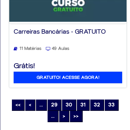
Carreiras Bancárias - GRATUITO
11 Matérias
49 Aulas
Grátis!
GRATUITO! ACESSE AGORA!
<<
<
...
29
30
31
32
33
...
>
>>