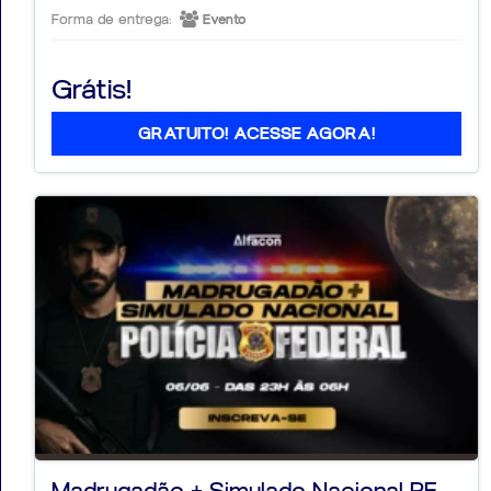
Forma de entrega:
Evento
Grátis!
GRATUITO! ACESSE AGORA!
Madrugadão + Simulado Nacional PF -