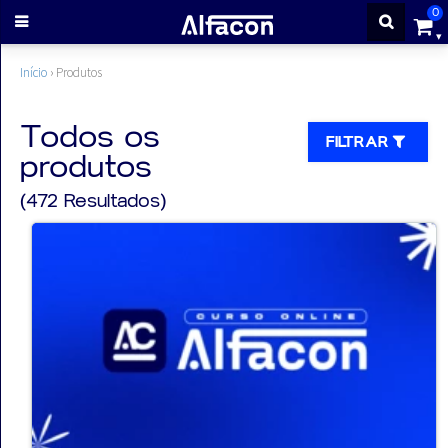
0
ENTRAR
Início
›
Produtos
CADASTRE-
Todos os
FILTRAR
produtos
SE
(472 Resultados)
Cursos
Cursos
gratuitos
Apostilas
ALFAQUIZ