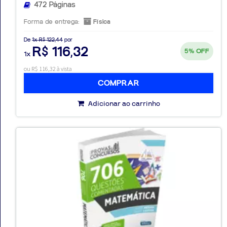
472 Páginas
Forma de entrega:
Física
De
1x R$ 122,44
por
R$ 116,32
5%
OFF
1x
ou R$ 116,32 à vista
COMPRAR
Adicionar ao carrinho