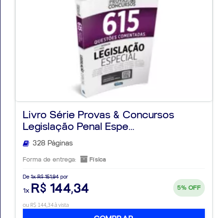
Livro Série Provas & Concursos
Legislação Penal Espe...
328 Páginas
Forma de entrega:
Física
De
1x R$ 151,94
por
R$ 144,34
5%
OFF
1x
ou R$ 144,34 à vista