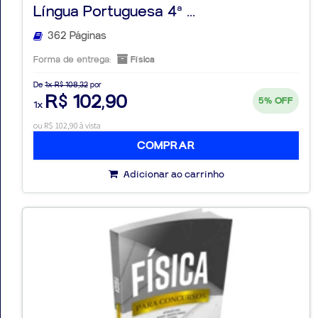
Língua Portuguesa 4ª ...
362 Páginas
Forma de entrega:
Física
De
1x R$ 108,32
por
R$ 102,90
5%
OFF
1x
ou R$ 102,90 à vista
COMPRAR
Adicionar ao carrinho