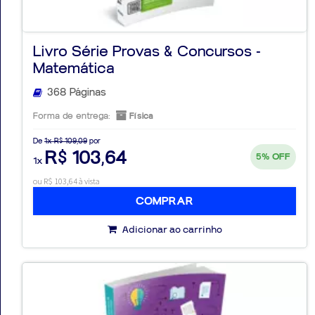
Livro Série Provas & Concursos -
Matemática
368 Páginas
Forma de entrega:
Física
De
1x R$ 109,09
por
R$ 103,64
5%
OFF
1x
ou R$ 103,64 à vista
COMPRAR
Adicionar ao carrinho