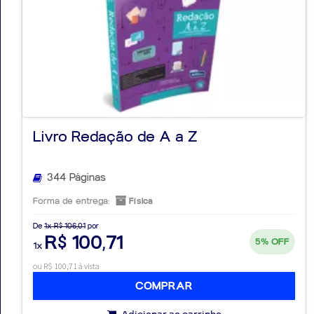
Livro Redação de A a Z
344 Páginas
Forma de entrega:
Física
De
1x R$ 106,01
por
R$ 100,71
5%
OFF
1x
ou R$ 100,71 à vista
COMPRAR