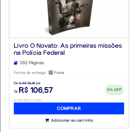
Livro O Novato: As primeiras missões
na Polícia Federal
392 Páginas
Forma de entrega:
Física
De
1x R$ 112,18
por
R$ 106,57
5%
OFF
1x
ou R$ 106,57 à vista
COMPRAR
Adicionar ao carrinho