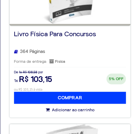
Livro Física Para Concursos
364 Páginas
Forma de entrega:
Física
De
1x R$ 108,58
por
R$ 103,15
5%
OFF
1x
ou R$ 103,15 à vista
COMPRAR
Adicionar ao carrinho