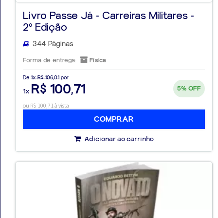
Livro Passe Já - Carreiras Militares -
2º Edição
344 Páginas
Forma de entrega:
Física
De
1x R$ 106,01
por
R$ 100,71
5%
OFF
1x
ou R$ 100,71 à vista
COMPRAR
Adicionar ao carrinho