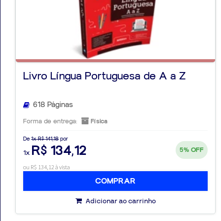
Aprovados
Livro Língua Portuguesa de A a Z
Notícias
Aulas
618 Páginas
AO
Forma de entrega:
Física
VIVO
De
1x R$ 141,18
por
R$ 134,12
5%
OFF
1x
GRATUITAS!
ou R$ 134,12 à vista
COMPRAR
Adicionar ao carrinho