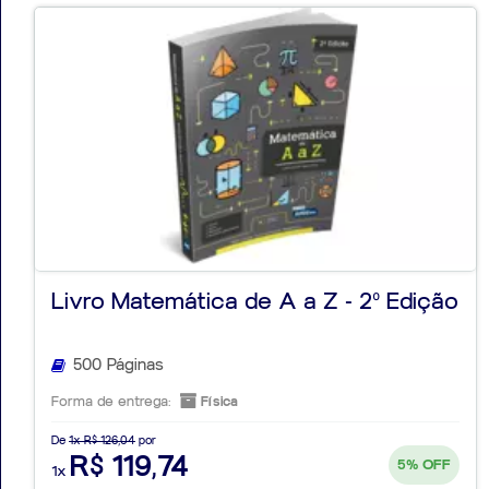
Livro Matemática de A a Z - 2º Edição
500 Páginas
Forma de entrega:
Física
De
1x R$ 126,04
por
R$ 119,74
5%
OFF
1x