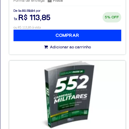
Forma de entrega:
Física
De
1x R$ 119,84
por
R$ 113,85
5%
OFF
1x
ou R$ 113,85 à vista
COMPRAR
Adicionar ao carrinho