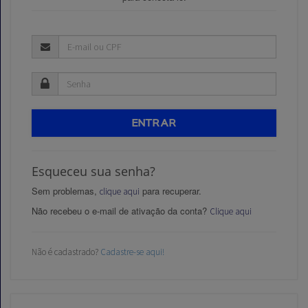
Aprovados
Notícias
ENTRAR
Aulas
AO
Esqueceu sua senha?
Sem problemas,
para recuperar.
VIVO
clique aqui
Não recebeu o e-mail de ativação da conta?
Clique aqui
GRATUITAS!
Não é cadastrado?
Cadastre-se aqui!