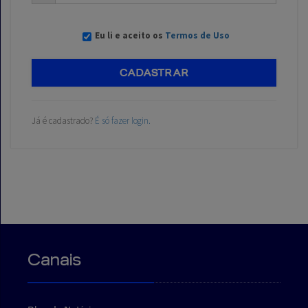
Eu li e aceito os
Termos de Uso
CADASTRAR
Já é cadastrado?
É só fazer login.
Canais